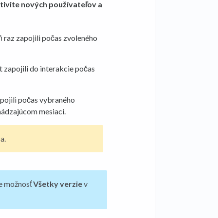
ktivite nových používateľov a
ň raz zapojili počas zvoleného
t zapojili do interakcie počas
zapojili počas vybraného
dchádzajúcom mesiaci.
a.
te možnosť
Všetky verzie
v