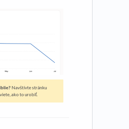
blie?
Navštívte stránku
iete, ako to urobiť.