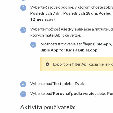
Vyberte časové obdobie, v ktorom chcete zobra
Posledných 7 dní, Posledných 28 dní, Posled
12 mesiacov)
.
Vyberte možnosť
Všetky aplikácie
a filtrujte ú
ktorých máte Biblické verzie.
Možnosti filtrovania zahŕňajú:
Bible App, 
Bible App for Kids a BibleLoop.
Export pre filter Aplikácia nie je k d
Vyberte buď
Text
, alebo
Zvuk
.
Vyberte buď
Porovnať podľa verzie
, alebo
Po
Aktivita používateľa: