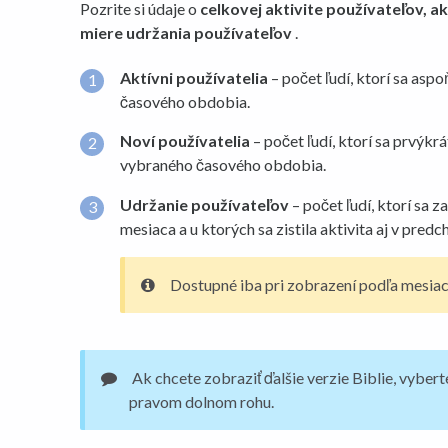
Pozrite si údaje o
celkovej aktivite používateľov, a
miere udržania používateľov
.
Aktívni používatelia
– počet ľudí, ktorí sa aspo
časového obdobia.
Noví používatelia
– počet ľudí, ktorí sa prvýkrá
vybraného časového obdobia.
Udržanie používateľov
– počet ľudí, ktorí sa 
mesiaca a u ktorých sa zistila aktivita aj v pre
Dostupné iba pri zobrazení podľa mesiac
Ak chcete zobraziť ďalšie verzie Biblie, vyber
pravom dolnom rohu.