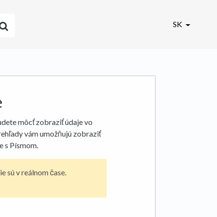
SK
e
udete môcť zobraziť údaje vo
prehľady vám umožňujú zobraziť
je s Písmom.
e sú v reálnom čase.