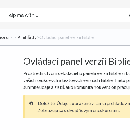
zboru
​ > ​
​ > ​
​Prehľady
​>​ Ovládací panel verzií Biblie
Ovládací panel verzií Bibli
Prostredníctvom ovládacieho panela verzií Biblie si b
vašich zvukových a textových verziách Biblie. Tieto 
súhrnné údaje a zistiť, ako komunita YouVersion pracu
Dôležité: Údaje zobrazené v rámci prehľadov ni
Zobrazujú sa s dvojdňovým oneskorením.