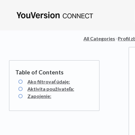
All Categories
​>​
​Profil 
Ako filtrovať údaje:
Aktivita používateľa:
Zapojenie: