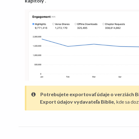
kapitoly
.
Potrebujete exportovať údaje o verziách Bi
Export údajov vydavateľa Biblie,
kde sa dozv