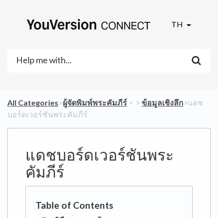
TH
All Categories
​>​
​ผู้จัดพิมพ์พระคัมภีร์
​ > ​
​ > ​
​ข้อมูลเชิงลึก
​>​ แดช
บอร์ดเวอร์ชันพระคัมภีร์
แดชบอร์ดเวอร์ชันพระ
คัมภีร์