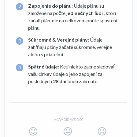
Zapojenie do plánu
: Údaje plánu sú
založené na počte
jedinečných ľudí
, ktorí
začali plán, nie na celkovom počte spustení
plánu.
Súkromné & Verejné plány
: Údaje
zahŕňajú plány začaté súkromne, verejne
alebo s priateľmi.
Spätné údaje
: Keď niekto začne sledovať
vašu cirkev, údaje o jeho zapojení za
posledných
28 dní
budú zahrnuté.
HOW DID WE DO?