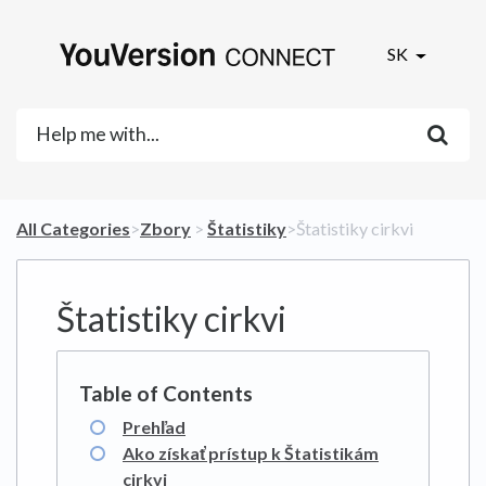
SK
All Categories
​>​
​Zbory
​ > ​
​Štatistiky
​>​ Štatistiky cirkvi
Štatistiky cirkvi
Prehľad
Ako získať prístup k Štatistikám
cirkvi