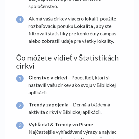
spoločenstvo.
Ak má vaša cirkev viacero lokalít, použite
rozbaľovaciu ponuku
Lokalita
, aby ste
filtrovali štatistiky pre konkrétny campus
alebo zobrazili údaje pre všetky lokality.
Čo môžete vidieť v Štatistikách
cirkvi
Členstvo v cirkvi
– Počet ľudí, ktorí si
nastavili vašu cirkev ako svoju v Biblickej
aplikácii.
Trendy zapojenia
– Denná a týždenná
aktivita cirkvi v Biblickej aplikácii.
Vyhľadať & Trendy vo Písme
–
Najčastejšie vyhľadávané výrazy a najviac