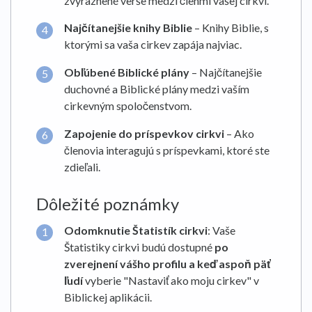
zvýraznené verše medzi členmi vašej cirkvi.
Najčítanejšie knihy Biblie
– Knihy Biblie, s
ktorými sa vaša cirkev zapája najviac.
Obľúbené Biblické plány
– Najčítanejšie
duchovné a Biblické plány medzi vaším
cirkevným spoločenstvom.
Zapojenie do príspevkov cirkvi
– Ako
členovia interagujú s príspevkami, ktoré ste
zdieľali.
Dôležité poznámky
Odomknutie Štatistík cirkvi
: Vaše
Štatistiky cirkvi budú dostupné
po
zverejnení vášho profilu a keď aspoň päť
ľudí
vyberie "Nastaviť ako moju cirkev" v
Biblickej aplikácii.