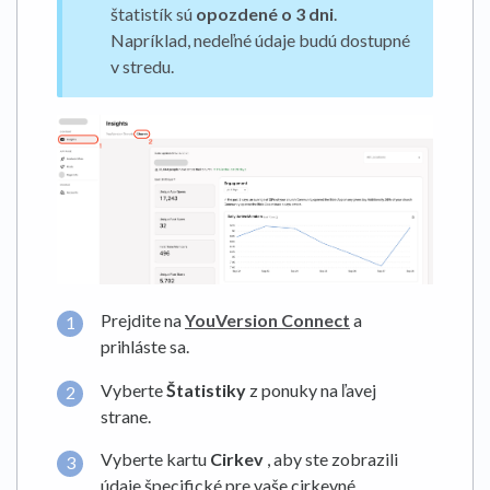
štatistík sú
opozdené o 3 dni
.
Napríklad, nedeľné údaje budú dostupné
v stredu.
Prejdite na
YouVersion Connect
a
prihláste sa.
Vyberte
Štatistiky
z ponuky na ľavej
strane.
Vyberte kartu
Cirkev
, aby ste zobrazili
údaje špecifické pre vaše cirkevné