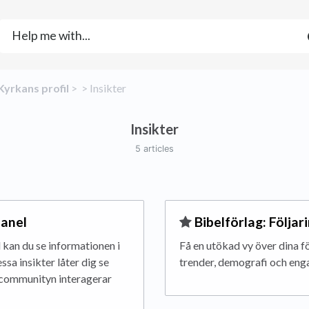
​Kyrkans profil
​ > ​
​ > ​
​Insikter
Insikter
5 articles
panel
​Bibelförlag: Följar
kan du se informationen i
Få en utökad vy över dina föl
ssa insikter låter dig se
trender, demografi och engag
-communityn interagerar