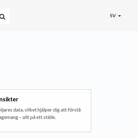
SV
insikter
jares data, vilket hjälper dig att förstå
emang – allt på ett ställe.