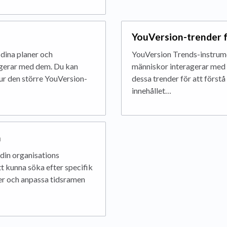
YouVersion-trender f
 dina planer och
YouVersion Trends-instrumen
agerar med dem. Du kan
människor interagerar med 
hur den större YouVersion-
dessa trender för att förs
innehållet…
a
din organisations
t kunna söka efter specifik
er och anpassa tidsramen