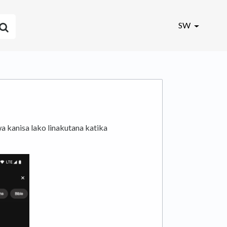
SW
kanisa lako linakutana katika