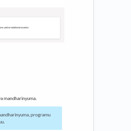
ya mandharinyuma.
 mandharinyuma, programu
uu.