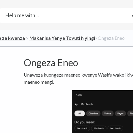
a za kwanza
​ > ​
​Makanisa Yenye Tovuti Nyingi
​>​ Ongeza Eneo
Ongeza Eneo
Unaweza kuongeza maeneo kwenye Wasifu wako ikiwa 
maeneo mengi.