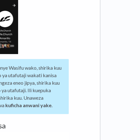
nye Wasifu wako, shirika kuu
ya utafutaji wakati kanisa
geza eneo jipya, shirika kuu
ya utafutaji. Ili kuepuka
shirika kuu. Unaweza
kwa
kuficha anwani yake
.
sa