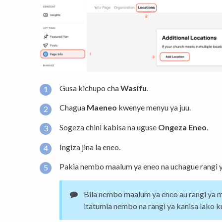
Gusa kichupo cha
Wasifu
.
Chagua
Maeneo
kwenye menyu ya juu.
Sogeza chini kabisa na uguse
Ongeza Eneo
.
Ingiza jina la eneo.
Pakia nembo maalum ya eneo na uchague rangi 
Bila nembo maalum ya eneo au rangi ya
itatumia nembo na rangi ya kanisa lako k