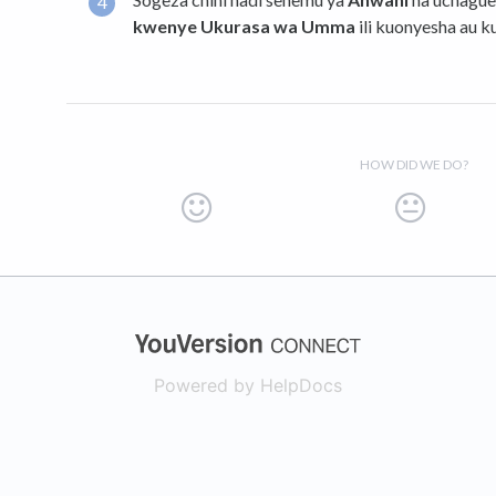
kwenye Ukurasa wa Umma
ili kuonyesha au k
HOW DID WE DO?
(opens in a new
Powered by HelpDocs
(opens in a new t