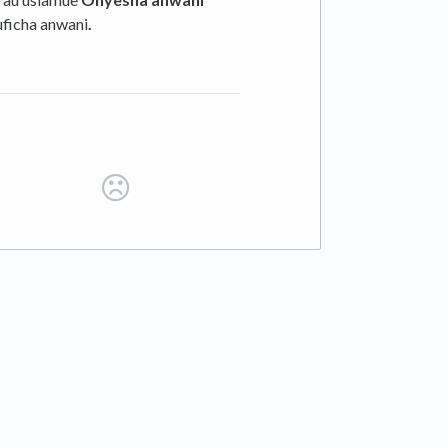
uficha anwani
.
 tab)
ab)