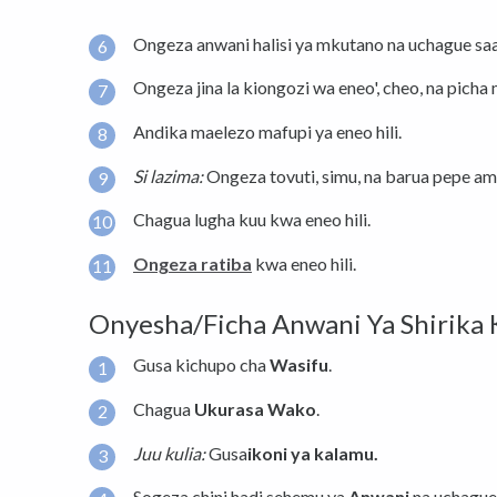
Ongeza anwani halisi ya mkutano na uchague saa
Ongeza jina la kiongozi wa eneo', cheo, na picha
Andika maelezo mafupi ya eneo hili.
Si lazima:
Ongeza tovuti, simu, na barua pepe am
Chagua lugha kuu kwa eneo hili.
Ongeza ratiba
kwa eneo hili.
Onyesha/Ficha Anwani Ya Shirika
Gusa kichupo cha
Wasifu
.
Chagua
Ukurasa Wako
.
Juu kulia:
Gusa
ikoni ya kalamu.
Sogeza chini hadi sehemu ya
Anwani
na uchague