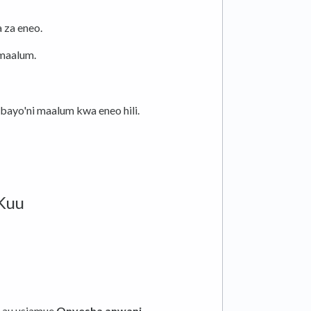
 za eneo.
 maalum.
bayo'ni maalum kwa eneo hili.
 Kuu
 au usiamue
Onyesha anwani