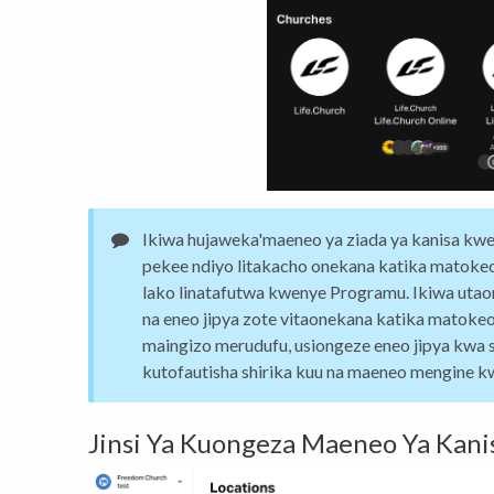
Ikiwa hujaweka'maeneo ya ziada ya kanisa kwe
pekee ndiyo litakacho onekana katika matokeo 
lako linatafutwa kwenye Programu. Ikiwa utaon
na eneo jipya zote vitaonekana katika matokeo 
maingizo merudufu, usiongeze eneo jipya kwa 
kutofautisha shirika kuu na maeneo mengine 
Jinsi Ya Kuongeza Maeneo Ya Kani