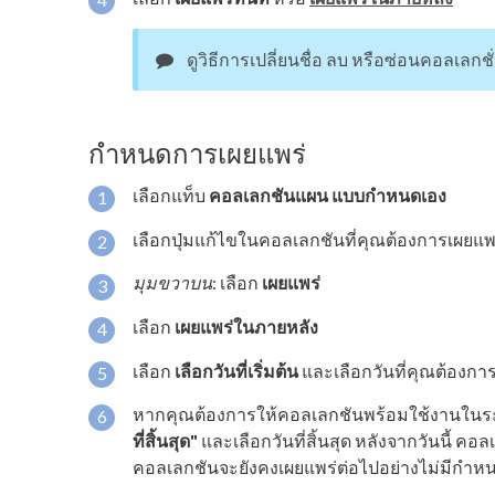
ดูวิธีการเปลี่ยนชื่อ ลบ หรือซ่อนคอลเลกชั
กำหนดการเผยแพร่
เลือกแท็บ
คอลเลกชันแผน
แบบกำหนดเอง
เลือกปุ่มแก้ไขในคอลเลกชันที่คุณต้องการเผยแ
มุมขวาบน
: เลือก
เผยแพร่
เลือก
เผยแพร่ในภายหลัง
เลือก
เลือกวันที่เริ่มต้น
และเลือกวันที่คุณต้องก
หากคุณต้องการให้คอลเลกชันพร้อมใช้งานในระ
ที่สิ้นสุด"
และเลือกวันที่สิ้นสุด หลังจากวันนี้ คอล
คอลเลกชันจะยังคงเผยแพร่ต่อไปอย่างไม่มีกำห