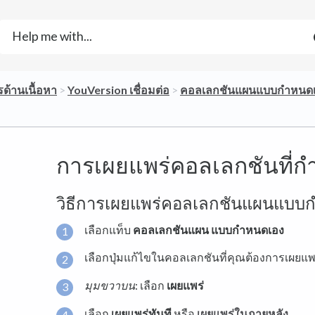
รด้านเนื้อหา
​ > ​
​YouVersion เชื่อมต่อ
​ > ​
​คอลเลกชันแผนแบบกำหนด
การเผยแพร่คอลเลกชันที่
วิธีการเผยแพร่คอลเลกชันแผนแบบ
เลือกแท็บ
คอลเลกชันแผน
แบบกำหนดเอง
เลือกปุ่มแก้ไขในคอลเลกชันที่คุณต้องการเผยแพ
มุมขวาบน
: เลือก
เผยแพร่
เลือก
เผยแพร่ทันที
หรือ
เผยแพร่ในภายหลัง