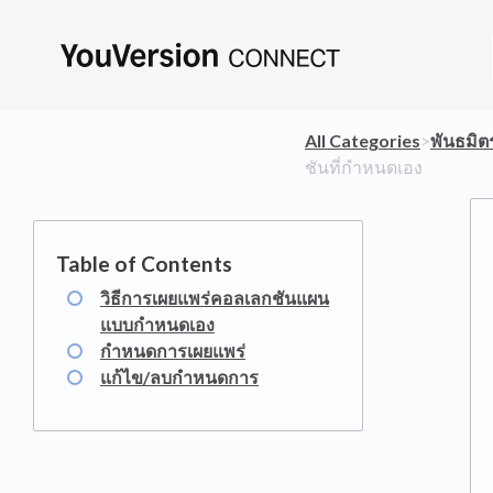
All Categories
​>​
​พันธมิต
ชันที่กำหนดเอง
วิธีการเผยแพร่คอลเลกชันแผน
แบบกำหนดเอง
กำหนดการเผยแพร่
แก้ไข/ลบกำหนดการ