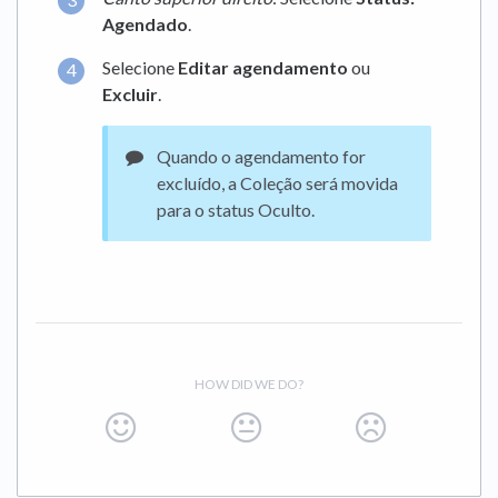
Agendado
.
Selecione
Editar agendamento
ou
Excluir
.
Quando o agendamento for
excluído, a Coleção será movida
para o status Oculto.
HOW DID WE DO?