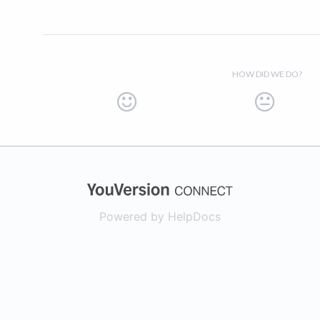
HOW DID WE DO?
(opens in a new
Powered by HelpDocs
(opens in a new t