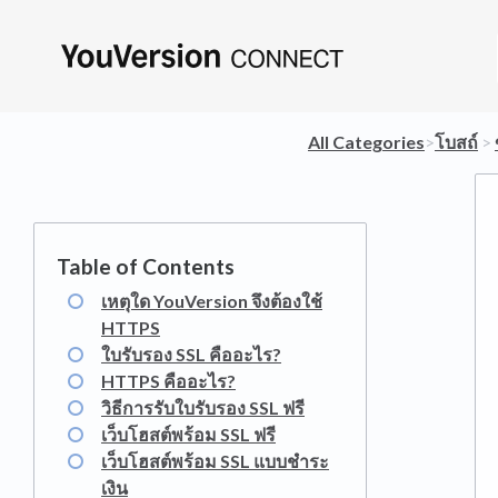
All Categories
​>​
​โบสถ์
​ > ​
เหตุใด YouVersion จึงต้องใช้
HTTPS
ใบรับรอง SSL คืออะไร?
HTTPS คืออะไร?
วิธีการรับใบรับรอง SSL ฟรี
เว็บโฮสต์พร้อม SSL ฟรี
เว็บโฮสต์พร้อม SSL แบบชำระ
เงิน