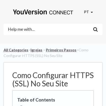
PT
All Categories
​>​
​Igrejas
​ > ​
​Primeiros Passos
​>​ Como
Configurar HTTPS (SSL) No Seu Site
Como Configurar HTTPS
(SSL) No Seu Site