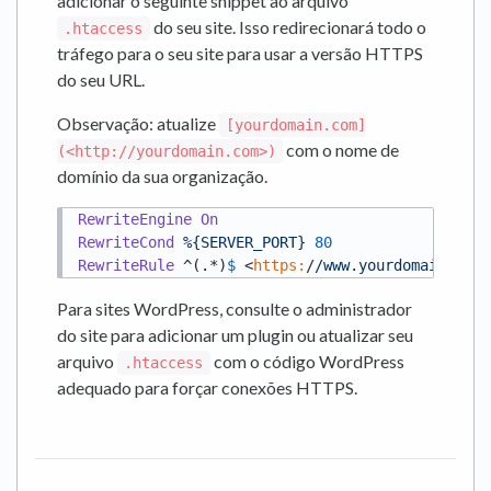
adicionar o seguinte snippet ao arquivo
do seu site. Isso redirecionará todo o
.htaccess
tráfego para o seu site para usar a versão HTTPS
do seu URL.
Observação: atualize
[yourdomain.com]
com o nome de
(<http://yourdomain.com>)
domínio da sua organização.
RewriteEngine
On
RewriteCond
%{SERVER_PORT}
80
RewriteRule
 ^(.*)
$ 
<
https:
/
/www.yourdomain.com/
Para sites WordPress, consulte o administrador
do site para adicionar um plugin ou atualizar seu
arquivo
com o código WordPress
.htaccess
adequado para forçar conexões HTTPS.