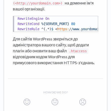
на доменне ім'я
(<http://yourdomain.com>)
вашої організації.
RewriteEngine
On
RewriteCond
%{SERVER_PORT}
80
RewriteRule
 ^(.*)
$ 
<
https:
/
/www.yourdomain.com/
Для сайтів WordPress зверніться до
адміністратора вашого сайту, щоб додати
плагін або оновити ваш файл
.htaccess
відповідним кодом WordPress для
примусового використання HTTPS-з'єднань.
HOW DID WE DO?