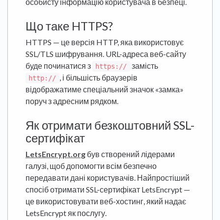
особисту інформацію користувача в безпеці.
Що таке HTTPS?
HTTPS — це версія HTTP, яка використовує
SSL/TLS шифрування. URL-адреса веб-сайту
буде починатися з
замість
https://
, і більшість браузерів
http://
відображатиме спеціальний значок «замка»
поруч з адресним рядком.
Як отримати безкоштовний SSL-
сертифікат
LetsEncrypt.org
був створений лідерами
галузі, щоб допомогти всім безпечно
передавати дані користувачів. Найпростіший
спосіб отримати SSL-сертифікат LetsEncrypt —
це використовувати веб-хостинг, який надає
LetsEncrypt як послугу.