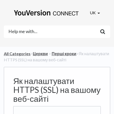
UK
All Categories
​>​
​Церкви
​ > ​
​Перші кроки
​>​ Як налаштувати
HTTPS (SSL) на вашому веб-сайті
Як налаштувати
HTTPS (SSL) на вашому
веб-сайті