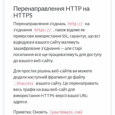
Перенаправлення HTTP на
HTTPS
Перенаправлення з'єднань
на
http://
з'єднання
, також відоме як
https://
примусове використання SSL, гарантує, що всі
відвідувачі вашого сайту матимуть
зашифроване з'єднання — але старі
посилання все ще працюватимуть для доступу
до вашого веб-сайту.
Для простих рішень веб-сайтів ви можете
додати наступний фрагмент до файлу
вашого сайту. Це перенаправить
.htaccess
весь трафік на ваш веб-сайт для
використання HTTPS-версії вашої URL-
адреси.
Примітка: Оновіть
[yourdomain.com]