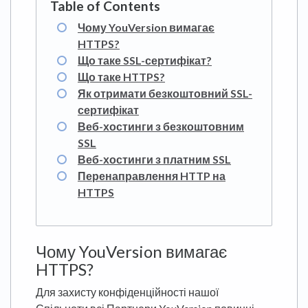
Чому YouVersion вимагає
HTTPS?
Що таке SSL-сертифікат?
Що таке HTTPS?
Як отримати безкоштовний SSL-
сертифікат
Веб-хостинги з безкоштовним
SSL
Веб-хостинги з платним SSL
Перенаправлення HTTP на
HTTPS
Чому YouVersion вимагає
HTTPS?
Для захисту конфіденційності нашої