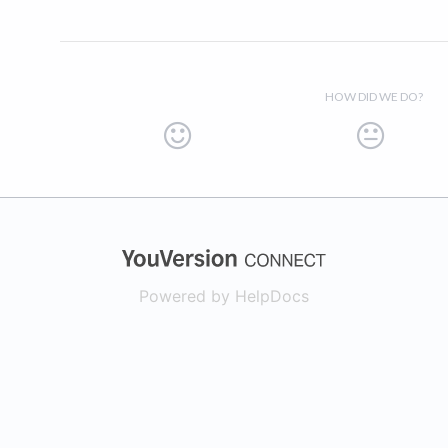
HOW DID WE DO?
(opens in a new
Powered by HelpDocs
(opens in a new t