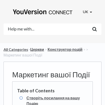
UK
All Categories
​>​
​Церкви
​ > ​
​Конструктор подій
​ > ​
​>​
Маркетинг вашої Події
Маркетинг вашої Події
Створіть посилання на вашу
Подію