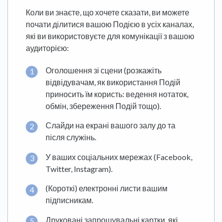
Коли ви знаєте, що хочете сказати, ви можете
почати ділитися вашою Подією в усіх каналах,
які ви використовуєте для комунікації з вашою
аудиторією:
Оголошення зі сцени (розкажіть
відвідувачам, як використання Подій
приносить їм користь: ведення нотаток,
обмін, збереження Подій тощо).
Слайди на екрані вашого залу до та
після служінь.
У ваших соціальних мережах (Facebook,
Twitter, Instagram).
(Короткі) електронні листи вашим
підписникам.
Друковані запрошувальні картки, які