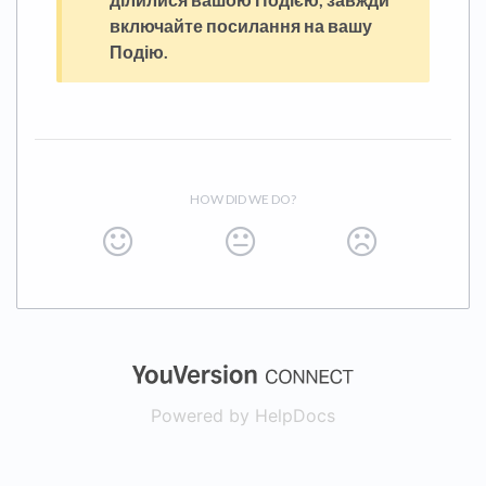
включайте посилання на вашу
Подію.
HOW DID WE DO?
(opens in a new
Powered by HelpDocs
(opens in a new t