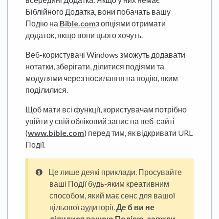
Біблійного Додатка, вони побачать вашу
Подію на
Bible.com
з опціями отримати
додаток, якщо вони цього хочуть.
Веб-користувачі Windows зможуть додавати
нотатки, зберігати, ділитися подіями та
модулями через посилання на подію, яким
поділилися.
Щоб мати всі функції, користувачам потрібно
увійти у свій обліковий запис на веб-сайті
(
www.bible.com
) перед тим, як відкривати URL
Події.
Це лише деякі приклади. Просувайте
ваші Події будь-яким креативним
способом, який має сенс для вашої
цільової аудиторії.
Де б ви не
ділилися вашою Подією, завжди