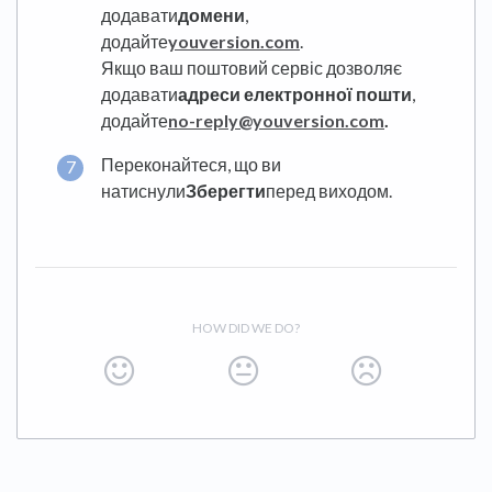
додавати
домени
,
додайте
youversion.com
.
Якщо ваш поштовий сервіс дозволяє
додавати
адреси електронної пошти
,
додайте
no-reply@youversion.com
.
Переконайтеся, що ви
натиснули
Зберегти
перед виходом.
HOW DID WE DO?