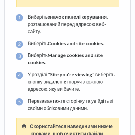
Виберіть
значок панелі керування
,
розташований перед адресою веб-
сайту.
Виберіть
Cookies and site cookies.
Виберіть
Manage cookies and site
cookies.
У розділі "
Site you're viewing
" виберіть
кнопку видалення поруч з кожною
адресою, яку ви бачите.
Перезавантажте сторінку та увійдіть зі
своїми обліковими даними.
Скористайтеся наведеними нижче
кроками, щоб очистити файли