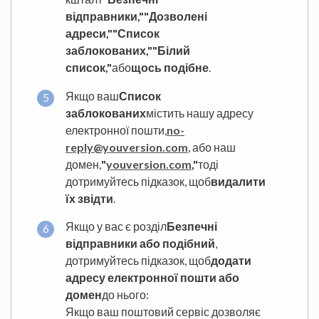
відправники,"
"Дозволені
адреси,"
"Список
заблокованих,"
"Білий
список,"
або
щось подібне
.
Якщо ваш
Список
заблокованих
містить нашу адресу
електронної пошти,
no-
reply@youversion.com
, або наш
домен,
"
youversion.com
,"
тоді
дотримуйтесь підказок, щоб
видалити
їх звідти
.
Якщо у вас є розділ
Безпечні
відправники або подібний
,
дотримуйтесь підказок, щоб
додати
адресу електронної пошти або
домен
до нього:
Якщо ваш поштовий сервіс дозволяє