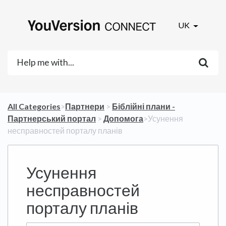
UK
All Categories
​>​
​Партнери
​ > ​
​Біблійні плани -
Партнерський портал
​ > ​
​Допомога
​>​ Усунення
несправностей порталу планів
Усунення
несправностей
порталу планів