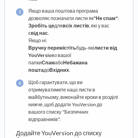
Якщо ваша поштова програма
дозволяє позначати листи як
"Не спам"
:
Зробіть це
для
всіх листів
, які у вас
є
від нас
.
Якщо ні:
Вручну перемістіть
будь-які
листи від
YouVersion
з вашої
папки
Спам
або
Небажана
пошта
до
Вхідних
.
Щоб гарантувати, що ви
отримуватимете наші листи в
майбутньому, виконайте кроки в розділі
нижче, щоб додати YouVersion до
вашого списку "Безпечних
відправників".
Додайте YouVersion до списку