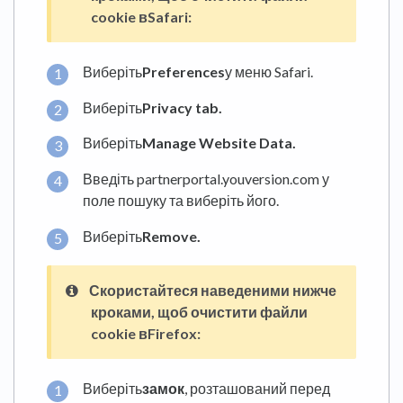
cookie в
Safari:
Виберіть
Preferences
у меню Safari.
Виберіть
Privacy tab.
Виберіть
Manage Website Data.
Введіть partnerportal.youversion.com у
поле пошуку та виберіть його.
Виберіть
Remove.
Скористайтеся наведеними нижче
кроками, щоб очистити файли
cookie в
Firefox:
Виберіть
замок
, розташований перед