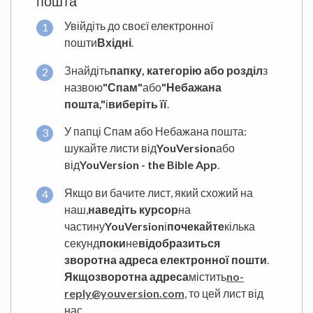
пошта
Увійдіть до своєї електронної
пошти
Вхідні
.
Знайдіть
папку, категорію або розділ
з
назвою
"Спам"
або
"Небажана
пошта,"
і
виберіть її
.
У папці Спам або Небажана пошта:
шукайте листи від
YouVersion
або
від
YouVersion - the Bible App
.
Якщо ви бачите лист, який схожий на
наш,
наведіть курсор
на
частину
YouVersion
і
почекайте
кілька
секунд
поки
не
відобразиться
зворотна адреса електронної пошти
.
Якщо
зворотна адреса
містить
no-
reply@youversion.com
, то цей лист від
нас.