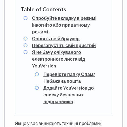
Спробуйте вкладку в режимі
інкогніто або приватному
режимі
Оновіть свій браузер
Перезапустіть свій пристрій
Я не бачу очікуваного
електронного листа від
YouVersion
Перевірте папку Спам/
Небажана пошта
Додайте YouVersion до
списку безпечних
відправників
Якщо у вас виникають технічні проблеми/