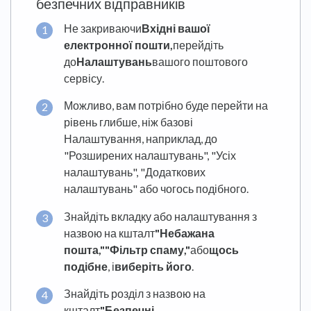
безпечних відправників
Не закриваючи
Вхідні вашої
електронної пошти,
перейдіть
до
Налаштувань
вашого поштового
сервісу.
Можливо, вам потрібно буде перейти на
рівень глибше, ніж базові
Налаштування, наприклад, до
"Розширених налаштувань", "Усіх
налаштувань", "Додаткових
налаштувань" або чогось подібного.
Знайдіть вкладку або налаштування з
назвою на кшталт
"Небажана
пошта,"
"Фільтр спаму,"
або
щось
подібне
, і
виберіть його
.
Знайдіть розділ з назвою на
кшталт
"Безпечні