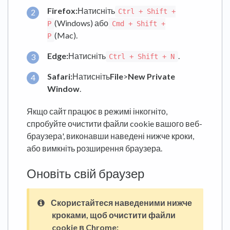
Firefox:
Натисніть
Ctrl + Shift +
(Windows) або
P
Cmd + Shift +
(Mac).
P
Edge:
Натисніть
.
Ctrl + Shift + N
Safari:
Натисніть
File
>
New Private
Window
.
Якщо сайт працює в режимі інкогніто,
спробуйте очистити файли cookie вашого веб-
браузера', виконавши наведені нижче кроки,
або вимкніть розширення браузера.
Оновіть свій браузер
Скористайтеся наведеними нижче
кроками, щоб очистити файли
cookie в Chrome: