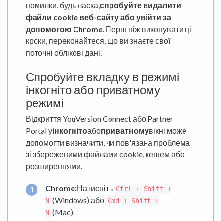
помилки, будь ласка,
спробуйте видалити
файли cookie веб-сайту або увійти за
допомогою Chrome
. Перш ніж виконувати ці
кроки, переконайтеся, що ви знаєте свої
поточні облікові дані.
Спробуйте вкладку в режимі
інкогніто або приватному
режимі
Відкриття YouVersion Connect або Partner
Portal у
інкогніто
або
приватному
вікні може
допомогти визначити, чи пов'язана проблема
зі збереженими файлами cookie, кешем або
розширеннями.
Chrome:
Натисніть
Ctrl + Shift +
(Windows) або
N
Cmd + Shift +
(Mac).
N