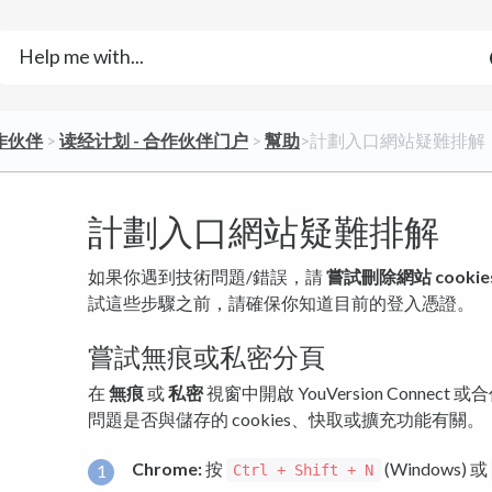
作伙伴
​ > ​
​读经计划 - 合作伙伴门户
​ > ​
​幫助
​>​ 計劃入口網站疑難排解
計劃入口網站疑難排解
如果你遇到技術問題/錯誤，請
嘗試刪除網站 cookie
試這些步驟之前，請確保你知道目前的登入憑證。
嘗試無痕或私密分頁
在
無痕
或
私密
視窗中開啟 YouVersion Conne
問題是否與儲存的 cookies、快取或擴充功能有關。
Chrome:
按
(Windows) 或
Ctrl + Shift + N