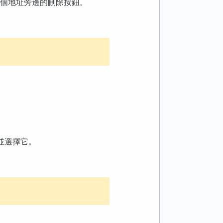
每個地址旁邊的刪除按鈕。
om 並選擇它。