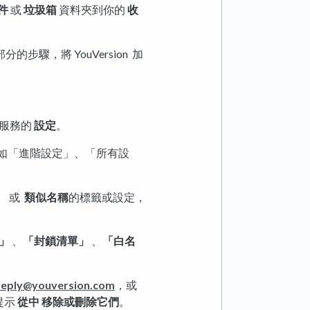
件
或
垃圾箱
資料夾到你的
收
驟，將 YouVersion 加
服務的
設定
。
如「進階設定」、「所有設
」
或
類似名稱
的標籤或設定，
」
、
「封鎖清單」
、
「白名
reply@youversion.com
，或
提示
從中 移除或刪除它們
。