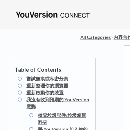
All Categories
​>​
​内容合
嘗試無痕或私密分頁
重新整理你的瀏覽器
重新啟動你的裝置
我沒有收到預期的 YouVersion
電郵
檢查垃圾郵件/垃圾箱資
料夾
將 YouVersion 加入你的