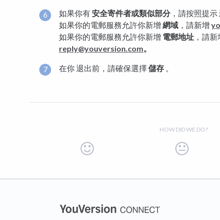
如果你有
安全寄件者或類似部分
，請按照提示
如果你的電郵服務允許你新增
網域
，請新增
yo
如果你的電郵服務允許你新增
電郵地址
，請新
reply@youversion.com
。
在你 退出前，請確保選擇
儲存
。
HOW DID WE DO?
(opens in a new