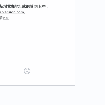
新增電郵地址或網域
到 其中：
uversion.com
。
增
no-
 tab)