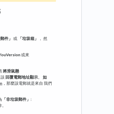
郵
圾郵件」
或
「垃圾箱」
， 然
YouVersion
或來
請
將滑鼠懸
該
回覆電郵地址顯示
。
如
om
，那麼該電郵就是來自 我們
為
「非垃圾郵件」
:
作。