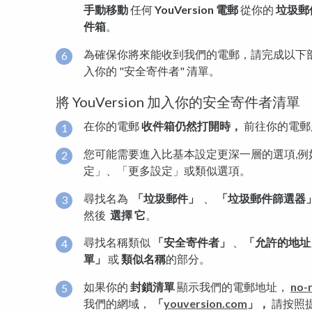
手動移動
任何
YouVersion 電郵
從你的
垃圾郵
件箱
。
為確保你將來能收到我們的電郵，請完成以下部分的步
入你的 "安全寄件者" 清單。
將 YouVersion 加入你的安全寄件者清單
在你的電郵
收件箱仍然打開時，
前往你的電郵
您可能需要進入比基本設定更深一層的選項,例
定」、「更多設定」或類似選項。
尋找名為
「垃圾郵件」
、
「垃圾郵件篩選器
然後
選擇 它
。
尋找名稱類似
「安全寄件者」
、
「允許的地址
單」
或
類似名稱
的部分。
如果你的
封鎖清單
顯示我們的電郵地址，
no-
我們的網域，
「
youversion.com
」，
請按照