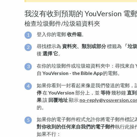
我沒有收到預期的 YouVersion 電
檢查垃圾郵件/垃圾箱資料夾
登入你的電郵
收件箱
。
尋找標示為
資料夾、類別或部分
標籤為
「垃
後
選擇 它
。
在你的垃圾郵件或垃圾箱資料夾中：尋找來自
自
YouVersion - the Bible App
的電郵。
如果你看到一封看起來像是我們發送的電郵，
停
在
YouVersion
部分上，並
等待
幾秒鐘
直到
果
該
回覆地址
顯示
no-reply@youversion.c
的。
如果你的電子郵件程式允許你將電子郵件標記
對你收到的
任何來自我們的
電子郵件
執行此操
如果不行：