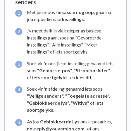
senders
Met jou e-pos
-inkassie nog oop,
gaan na
jou e-posdiens se
Instellings
.
Jy moet dalk 'n vlak dieper as basiese
instellings gaan, soos na "Gevorderde
instellings", "Alle instellings", "Meer
instellings" of iets soortgelyks.
Soek vir 'n oortjie of instelling genaamd iets
soos
"Gemors e-pos",
"Strooiposfilter"
of
iets soortgelyks
, en
kies dit
.
Soek vir 'n afdeling genaamd iets soos
"Veilige senders",
"Toegelate adresse",
"Geblokkeerde lys",
"Witlys"
of
iets
soortgelyks
.
As jou
Geblokkeerde Lys
ons e-posadres,
no-reply@youversion.com
, of ons