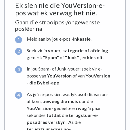
Ek sien nie die YouVersion-e-
pos wat ek verwag het nie.
Gaan die strooipos-/ongewenste
poslêer na
Meld aan by jou e-pos
-inkassie
.
Soek vir 'n
vouer, kategorie of afdeling
gemerk
"Spam"
of
"Junk"
, en
kies dit
.
In jou Spam- of Junk-vouer: soek vir e-
posse van
YouVersion
of van
YouVersion
- die Bybel-app
.
As jy 'n e-pos sien wat lyk asof dit van ons
af kom,
beweeg die muis
oor die
YouVersion-
gedeelte en
wag
'n paar
sekondes
totdat
die
terugstuur-e-
posadres verskyn
.
As
die
terugstuuradres
no-