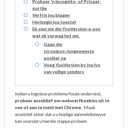
Probeer 'n Incognito- of Privaat-
oortjie
Verfris jou blaaier
Herbegin jou toestel
Ek sien nie die YouVersion-e-pos
wat ek verwag het nie.
Gaan die
strooipos-/ongewenste
poslêer na
Voeg YouVersion by jou lys
van veilige senders
Indien u tegniese probleme/foute ondervind,
probeer asseblief om webwerfkoekies uit te
vee of aan te meld met Chrome
. Maak
asseblief seker dat u u huidige aanmeldbewyse
ken voordat u hierdie stappe probeer.