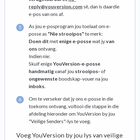
reply@youversion.com
sê, dan is daardie
e-pos van ons af.
As jou e-posprogram jou toelaat om e-
posse as
"Nie strooipos"
te merk:
Doen dit
met
enige e-posse
wat jy
van
ons
ontvang.
Indien nie:
Skuif enige
YouVersion-e-posse
handmatig
vanaf jou
strooipos-
of
ongewenste
boodskap-vouer na jou
inboks
.
Om te verseker dat jy ons e-posse in die
toekoms ontvang, voltooi die stappe in die
afdeling hieronder om YouVersion by jou
"Veilige Senders"-lys te voeg.
Voeg YouVersion by jou lys van veilige