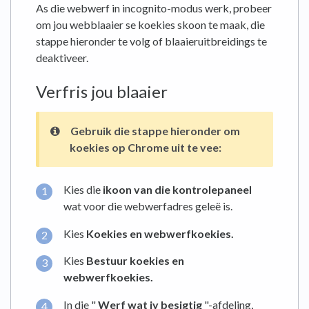
As die webwerf in incognito-modus werk, probeer
om jou webblaaier se koekies skoon te maak, die
stappe hieronder te volg of blaaieruitbreidings te
deaktiveer.
Verfris jou blaaier
Gebruik die stappe hieronder om
koekies op Chrome uit te vee:
Kies die
ikoon van die kontrolepaneel
wat voor die webwerfadres geleë is.
Kies
Koekies en webwerfkoekies.
Kies
Bestuur koekies en
webwerfkoekies.
In die "
Werf wat jy besigtig
"-afdeling,