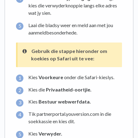
kies die verwyderknoppie langs elke adres
wat jy sien.
Laai die bladsy weer en meld aan met jou
aanmeldbesonderhede.
Gebruik die stappe hieronder om
koekies op
Safari uit te vee:
Kies
Voorkeure
onder die Safari-kieslys.
Kies die
Privaatheid-oortjie.
Kies
Bestuur webwerfdata.
Tik partnerportal.youversion.com in die
soekkassie en kies dit.
Kies
Verwyder.