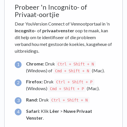
Probeer 'n Incognito- of
Privaat-oortjie
Deur YouVersion Connect of Vennootportaal in 'n
incognito-
of
privaatvenster
oop te maak, kan
dit help om te identifiseer of die probleem
verband hou met gestoorde koekies, kasgeheue of
uitbreidings.
Chrome:
Druk
Ctrl + Shift + N
(Windows) of
(Mac).
Cmd + Shift + N
Firefox:
Druk
Ctrl + Shift + P
(Windows)
(Mac).
Cmd + Shift + P
Rand:
Druk
Ctrl + Shift + N
Safari:
Klik
Lêer
>
Nuwe Privaat
Venster
.