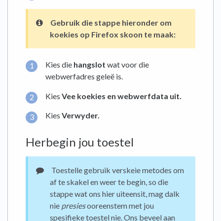
Gebruik die stappe hieronder om
koekies op
Firefox skoon te maak:
Kies die
hangslot
wat voor die
webwerfadres geleë is.
Kies
Vee koekies en webwerfdata uit.
Kies
Verwyder.
Herbegin jou toestel
Toestelle gebruik verskeie metodes om
af te skakel en weer te begin, so die
stappe wat ons hier uiteensit, mag dalk
nie
presies
ooreenstem met jou
spesifieke toestel nie. Ons beveel aan