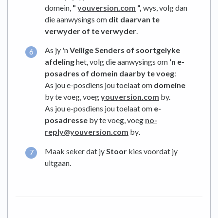
domein,
"
youversion.com
",
wys, volg dan
die aanwysings om
dit daarvan te
verwyder of te verwyder
.
As jy 'n
Veilige Senders of soortgelyke
afdeling
het, volg die aanwysings om
'n e-
posadres of domein daarby te voeg
:
As jou e-posdiens jou toelaat om
domeine
by te voeg, voeg
youversion.com
by.
As jou e-posdiens jou toelaat om
e-
posadresse
by te voeg, voeg
no-
reply@youversion.com
by
.
Maak seker dat jy
Stoor
kies voordat jy
uitgaan.