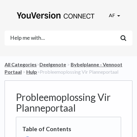
AF
All Categories
​>​
​Deelgenote
​ > ​
​Bybelplanne - Vennoot
Portaal
​ > ​
​Hulp
​>​ Probleemoplossing Vir Planneportaal
Probleemoplossing Vir
Planneportaal