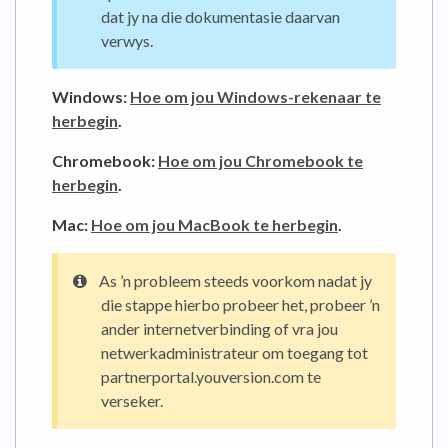
dat jy na die dokumentasie daarvan
verwys.
Windows:
Hoe om jou Windows-rekenaar te
herbegin
.
Chromebook:
Hoe om jou Chromebook te
herbegin
.
Mac:
Hoe om jou MacBook te herbegin
.
As ’n probleem steeds voorkom nadat jy
die stappe hierbo probeer het, probeer ’n
ander internetverbinding of vra jou
netwerkadministrateur om toegang tot
partnerportal.youversion.com te
verseker.