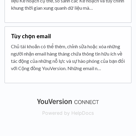
liệu Kế hoạch cụ thể, so sánh các Kế hoạch và tùy chỉnh
khung thời gian xung quanh dữ liệu mà…
Tùy chọn email
Chủ tài khoản có thể thêm, chỉnh sửa hoặc xóa những
người nhận email hàng tháng chứa thông tin hữu ích về
tác động của những nỗ lực và sự hào phóng của bạn đối
với Cộng đồng YouVersion. Những email n…
(opens in a new
Powered by HelpDocs
(opens in a new t