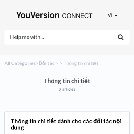
VI
All Categories
​>​
​Đối tác
​ > ​
​ > ​
​Thông tin chi tiết
Thông tin chi tiết
6 articles
Thông tin chi tiết dành cho các đối tác nội
dung