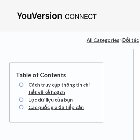
All Categories
​>​
​Đối tác
​
Cách truy cập thông tin chi
tiết về kế hoạch
Lọc dữ liệu của bạn
Các quốc gia đã tiếp cận