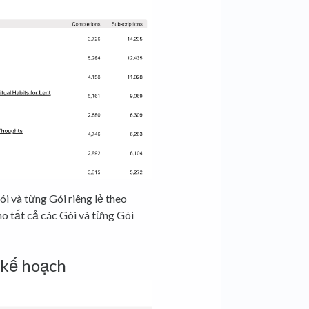
ói và từng Gói riêng lẻ theo
o tất cả các Gói và từng Gói
ề kế hoạch