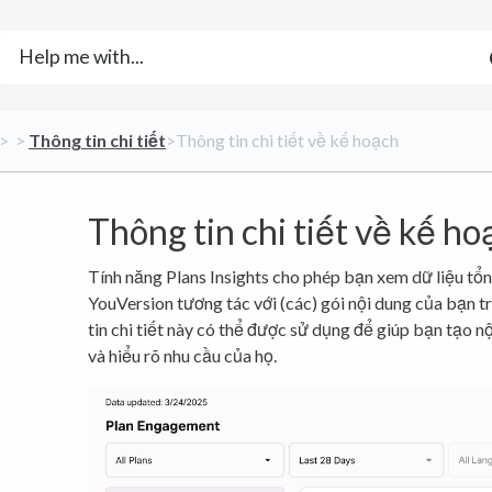
 > ​
​ > ​
​Thông tin chi tiết
​>​ Thông tin chi tiết về kế hoạch
Thông tin chi tiết về kế h
Tính năng Plans Insights cho phép bạn xem dữ liệu tổ
YouVersion tương tác với (các) gói nội dung của bạn 
tin chi tiết này có thể được sử dụng để giúp bạn tạo 
và hiểu rõ nhu cầu của họ.