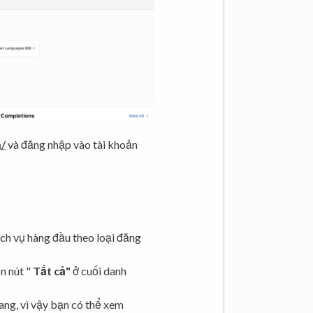
m/
và đăng nhập vào tài khoản
ịch vụ hàng đầu theo loại đăng
n nút "
Tất cả"
ở cuối danh
ang, vì vậy bạn có thể xem