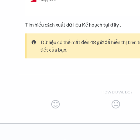
Tìm hiểu cách xuất dữ liệu Kế hoạch
tại đây
.
Dữ liệu có thể mất đến 48 giờ để hiển thị trên 
tiết của bạn.
HOW DID WE DO?