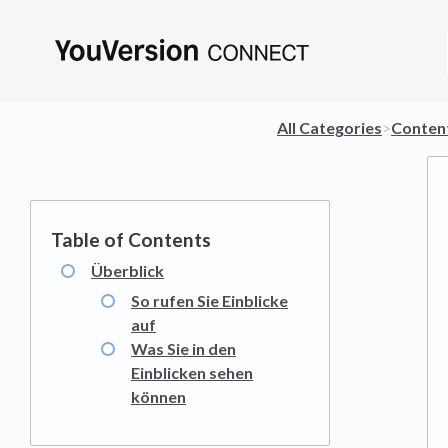
All Categories
​>​
​Conten
Überblick
So rufen Sie Einblicke
auf
Was Sie in den
Einblicken sehen
können