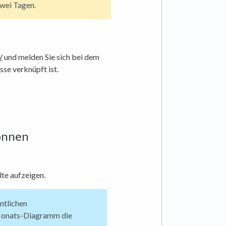
zwei Tagen.
/
und melden Sie sich bei dem
se verknüpft ist.
können
lte aufzeigen.
ntlichen
onats-Diagramm die