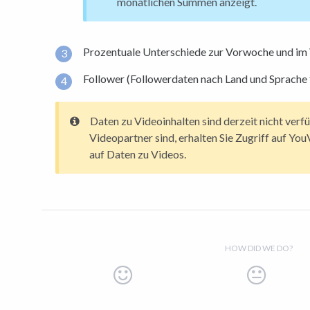
monatlichen Summen anzeigt.
Prozentuale Unterschiede zur Vorwoche und im 
Follower (Followerdaten nach Land und Sprache f
Daten zu Videoinhalten sind derzeit nicht verf
Videopartner sind, erhalten Sie Zugriff auf You
auf Daten zu Videos.
HOW DID WE DO?