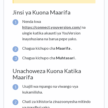
Jinsi ya Kuona Maarifa
Nenda kwa
https://connect.youversion.com/
na
uingie katika akaunti ya YouVersion
inayohusiana na barua pepe yako.
Chagua kichupo cha
Maarifa
.
Chagua kichupo cha
Muhtasari
.
Unachoweza Kuona Katika
Maarifa
Usajili wa mpango na viwango vya
kukamilisha.
Chati za kihistoria zinazoonyesha mitindo
ya maudhui yako.