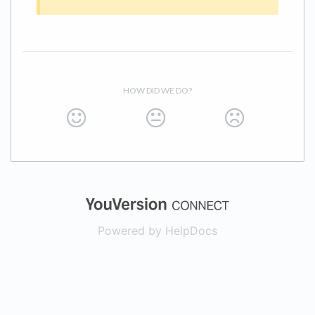
HOW DID WE DO?
(opens in a new
Powered by HelpDocs
(opens in a new t