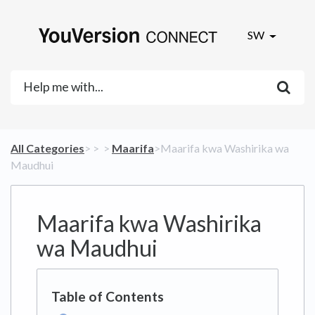
SW
All Categories
​>​
​ > ​
​ > ​
​Maarifa
​>​ Maarifa kwa Washirika wa
Maudhui
Maarifa kwa Washirika
wa Maudhui