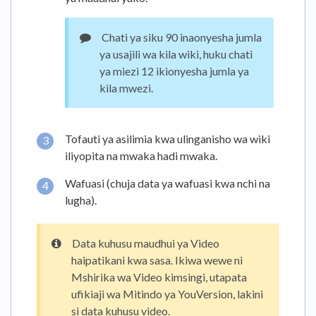
Chati ya siku 90 inaonyesha jumla
ya usajili wa kila wiki, huku chati
ya miezi 12 ikionyesha jumla ya
kila mwezi.
Tofauti ya asilimia kwa ulinganisho wa wiki
iliyopita na mwaka hadi mwaka.
Wafuasi (chuja data ya wafuasi kwa nchi na
lugha).
Data kuhusu maudhui ya Video
haipatikani kwa sasa. Ikiwa wewe ni
Mshirika wa Video kimsingi, utapata
ufikiaji wa Mitindo ya YouVersion, lakini
si data kuhusu video.