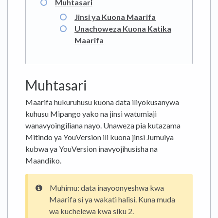
Muhtasari
Jinsi ya Kuona Maarifa
Unachoweza Kuona Katika
Maarifa
Muhtasari
Maarifa hukuruhusu kuona data iliyokusanywa
kuhusu Mipango yako na jinsi watumiaji
wanavyoingiliana nayo. Unaweza pia kutazama
Mitindo ya YouVersion ili kuona jinsi Jumuiya
kubwa ya YouVersion inavyojihusisha na
Maandiko.
Muhimu: data inayoonyeshwa kwa
Maarifa si ya wakati halisi. Kuna muda
wa kuchelewa kwa siku 2.