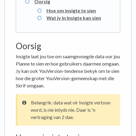
Oorsig
Hoe om insigte te sien
Wat jy in Insigte kan sien
Oorsig
Insigte laat jou toe om saamgevoegde data oor jou
Planne te sien en hoe gebruikers daarmee omgaan.
Jy kan ook YouVersion-tendense bekyk om te sien
hoe die groter YouVersion-gemeenskap met die
Skrif omgaan.
Belangrik: data wat vir Insigte vertoon
word, is nie intyds nie. Daar is 'n
vertraging van 2 dae.