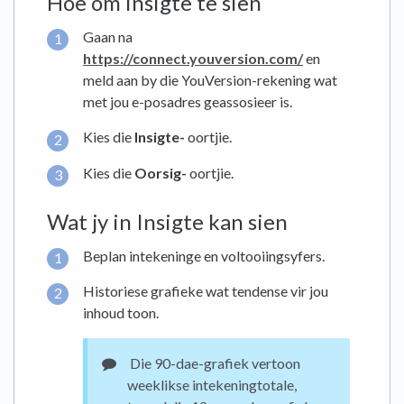
Hoe om insigte te sien
Gaan na
https://connect.youversion.com/
en
meld aan by die YouVersion-rekening wat
met jou e-posadres geassosieer is.
Kies die
Insigte-
oortjie.
Kies die
Oorsig-
oortjie.
Wat jy in Insigte kan sien
Beplan intekeninge en voltooiingsyfers.
Historiese grafieke wat tendense vir jou
inhoud toon.
Die 90-dae-grafiek vertoon
weeklikse intekeningtotale,