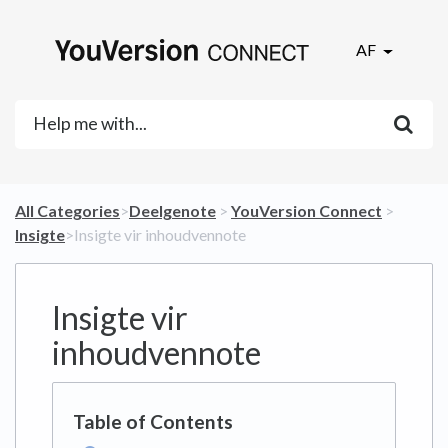
AF
All Categories
​>​
​Deelgenote
​ > ​
​YouVersion Connect
​ > ​
Insigte
​>​ Insigte vir inhoudvennote
Insigte vir
inhoudvennote