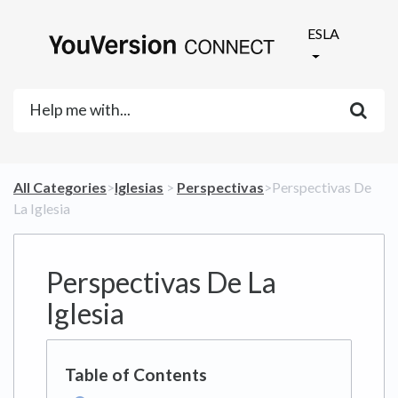
ESLA
All Categories
​>​
​Iglesias
​ > ​
​Perspectivas
​>​ Perspectivas De
La Iglesia
Perspectivas De La
Iglesia