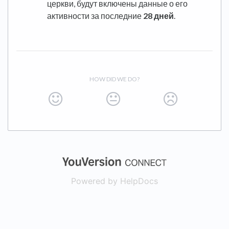
церкви, будут включены данные о его
активности за последние
28 дней
.
HOW DID WE DO?
(opens in a new
Powered by HelpDocs
(opens in a new t