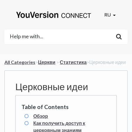
RU
All Categories
​>​
​Церкви
​ > ​
​Статистика
​>​ Церковные идеи
Церковные идеи
Обзор
Как получить доступ к
церковным знаниям