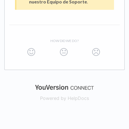
nuestro Equipo de Soporte
.
HOW DID WE DO?
(opens in a new
Powered by HelpDocs
(opens in a new t