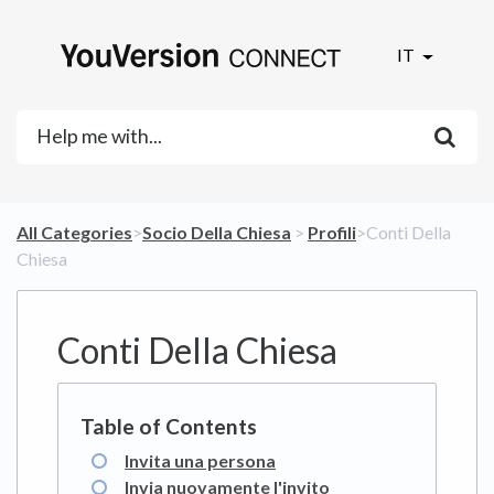
IT
All Categories
​>​
​Socio Della Chiesa
​ > ​
​Profili
​>​ Conti Della
Chiesa
Conti Della Chiesa
Invita una persona
Invia nuovamente l'invito