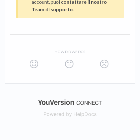
account, puoi
contattare il nostro
Team di supporto
.
HOW DID WE DO?
(opens in a new
Powered by HelpDocs
(opens in a new t