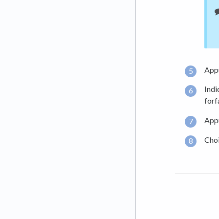
Appu
Indi
forf
App
Choi