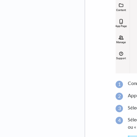
Conn
Appu
Séle
Séle
ou «