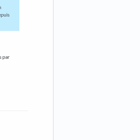
n
epuis
s par