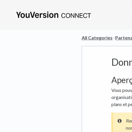
All Categories
​>​
​Parten
Donn
Aper
Vous pouve
organisati
plans et p
Rem
no