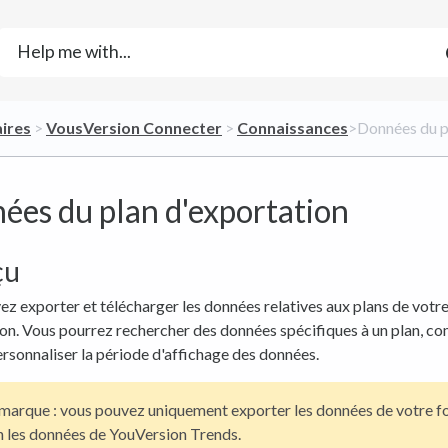
aires
​ > ​
​VousVersion Connecter
​ > ​
​Connaissances
​>​ Données du 
ées du plan d'exportation
çu
z exporter et télécharger les données relatives aux plans de votr
on. Vous pourrez rechercher des données spécifiques à un plan, co
ersonnaliser la période d'affichage des données.
arque : vous pouvez uniquement exporter les données de votre for
n les données de YouVersion Trends.