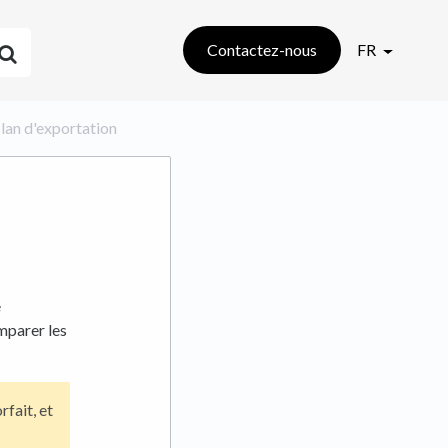
Contactez-nous
FR
plan d'exportation
e
mparer les
fait, et