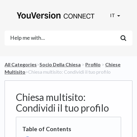
IT
All Categories
​>​
​Socio Della Chiesa
​ > ​
​Profilo
​ > ​
​Chiese
Multisito
​>​ Chiesa multisito: Condividi il tuo profilo
Chiesa multisito:
Condividi il tuo profilo