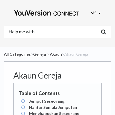
MS
All Categories
​>​
​Gereja
​ > ​
​Akaun
​>​ Akaun Gereja
Akaun Gereja
Jemput Seseorang
Hantar Semula Jemputan
Menghapuskan Seseorang