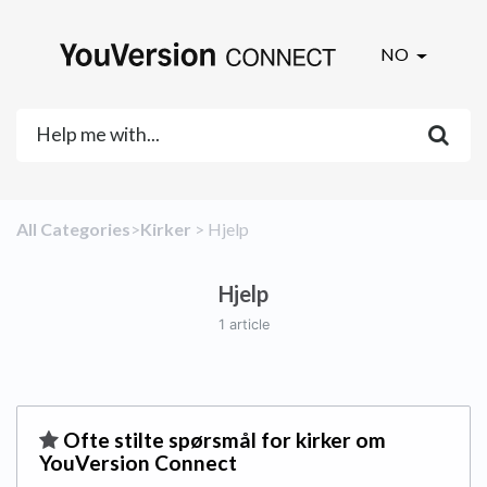
NO
All Categories
​>​
​Kirker
​ > ​
​Hjelp
Hjelp
1 article
​Ofte stilte spørsmål for kirker om
YouVersion Connect