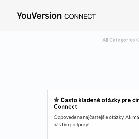
All Categories
​>​
​Často kladené otázky pre ci
Connect
Odpovede na najčastejšie otázky. Ak máš
náš tím podpory!