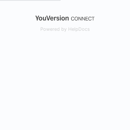
(opens in a new
Powered by HelpDocs
(opens in a new t