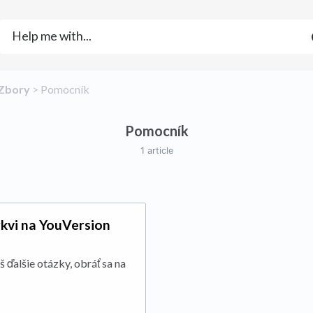
​Zbory
​ > ​
​Pomocník
Pomocník
1 article
rkvi na YouVersion
 ďalšie otázky, obráť sa na