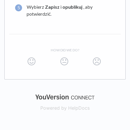
Wybierz
Zapisz
i
opublikuj
, aby
potwierdzić.
HOW DID WE DO?
(opens in a new
Powered by HelpDocs
(opens in a new t