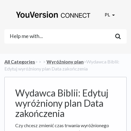
PL
All Categories
​>​
​ > ​
​ > ​
​Wyróżniony plan
​>​ Wydawca Biblii:
Edytuj wyróżniony plan Data zakończenia
Wydawca Biblii: Edytuj
wyróżniony plan Data
zakończenia
Czy chcesz zmienić czas trwania wyróżnionego