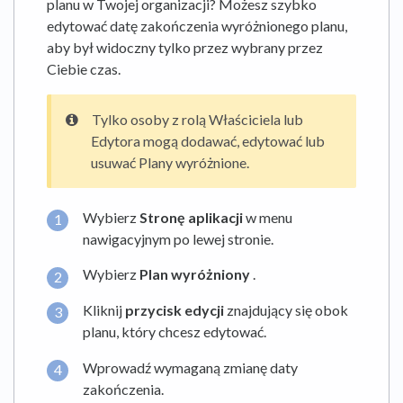
planu w Twojej organizacji? Możesz szybko
edytować datę zakończenia wyróżnionego planu,
aby był widoczny tylko przez wybrany przez
Ciebie czas.
Tylko osoby z rolą Właściciela lub
Edytora mogą dodawać, edytować lub
usuwać Plany wyróżnione.
Wybierz
Stronę aplikacji
w menu
nawigacyjnym po lewej stronie.
Wybierz
Plan wyróżniony
.
Kliknij
przycisk edycji
znajdujący się obok
planu, który chcesz edytować.
Wprowadź wymaganą zmianę daty
zakończenia.