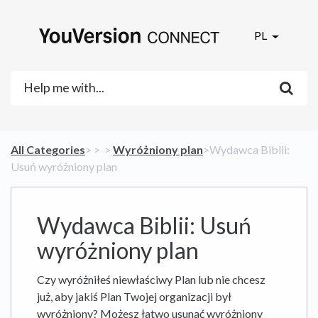
PL
All Categories
​>​
​ > ​
​ > ​
​Wyróżniony plan
​>​ Wydawca Biblii:
Usuń wyróżniony plan
Wydawca Biblii: Usuń
wyróżniony plan
Czy wyróżniłeś niewłaściwy Plan lub nie chcesz
już, aby jakiś Plan Twojej organizacji był
wyróżniony? Możesz łatwo usunąć wyróżniony