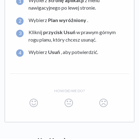
Wybierz
Stronę aplikacji
z menu
nawigacyjnego po lewej stronie.
Wybierz
Plan wyróżniony
.
Kliknij
przycisk Usuń
w prawym górnym
rogu planu, który chcesz usunąć.
Wybierz
Usuń
, aby potwierdzić.
HOW DID WE DO?