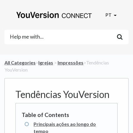
PT
All Categories
​>​
​Igrejas
​ > ​
​Impressões
​>​ Tendências
YouVersion
Tendências YouVersion
Principais ações ao longo do
tempo