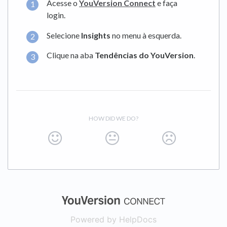
Acesse o
YouVersion Connect
e faça
login.
Selecione
Insights
no menu à esquerda.
Clique na aba
Tendências do YouVersion
.
HOW DID WE DO?
(opens in a new
Powered by HelpDocs
(opens in a new t