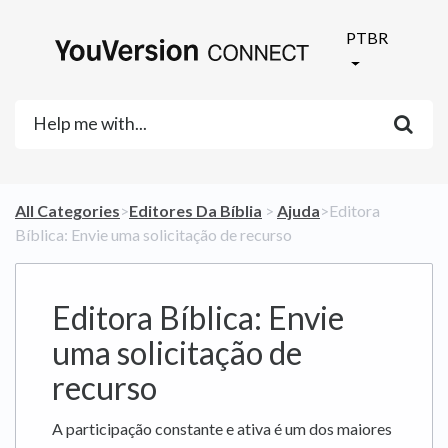
PTBR
All Categories
​>​
​Editores Da Bíblia
​ > ​
​Ajuda
​>​ Editora
Bíblica: Envie uma solicitação de recurso
Editora Bíblica: Envie
uma solicitação de
recurso
A participação constante e ativa é um dos maiores