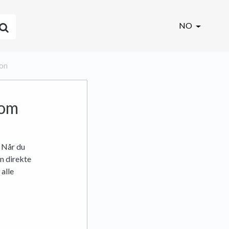
NO
jon
 om
. Når du
n direkte
 alle