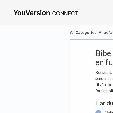
All Categories
​>​
​Anbefa
Bibel
en f
Konstant, 
sender inn
til våre p
forslag bl
Har du 
Vel