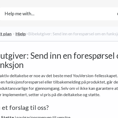
lt plan
​ > ​
​Hjelp
​>​ Bibelutgiver: Send inn en forespørsel om en funks
utgiver: Send inn en forespørsel
unksjon
aktiv deltakelse er noe av det beste med YouVersion-fellesskapet
 en funksjonsforespørsel eller tilbakemelding på produktet, går de
roduktansvarlige for gjennomgang. Selv om vi ikke kan garantere at
ir implementert, setter vi pris på din deltakelse og støtte.
et forslag til oss?
g
Støtte
i navigasjonsmenyen til venstre.