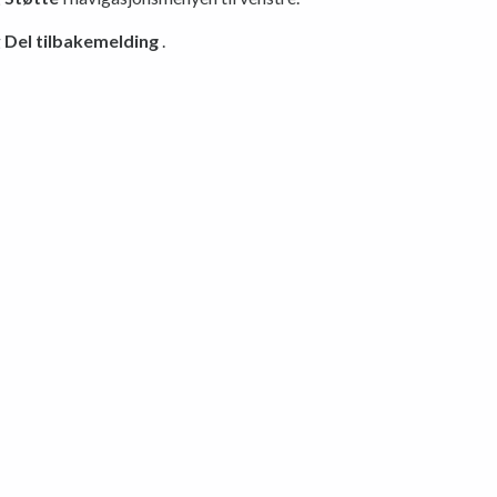
g
Del tilbakemelding
.