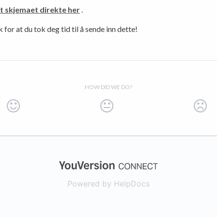
ut skjemaet direkte her
.
 for at du tok deg tid til å sende inn dette!
HOW DID WE DO?
(opens in a new
Powered by HelpDocs
(opens in a new t