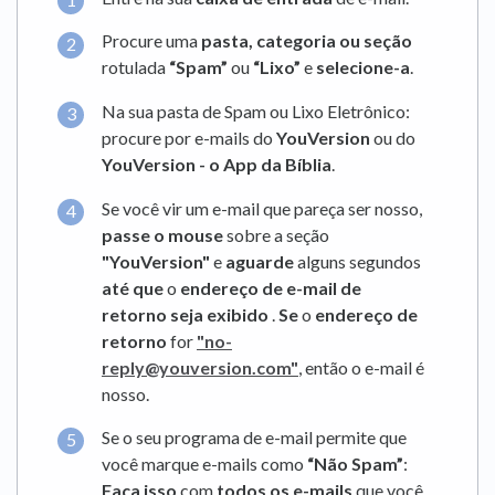
Procure uma
pasta, categoria ou seção
rotulada
“Spam”
ou
“Lixo”
e
selecione-a
.
Na sua pasta de Spam ou Lixo Eletrônico:
procure por e-mails do
YouVersion
ou do
YouVersion - o App da Bíblia
.
Se você vir um e-mail que pareça ser nosso,
passe o mouse
sobre a seção
"YouVersion"
e
aguarde
alguns segundos
até que
o
endereço de e-mail de
retorno seja exibido
.
Se
o
endereço de
retorno
for
"no-
reply@youversion.com"
, então o e-mail é
nosso.
Se o seu programa de e-mail permite que
você marque e-mails como
“Não Spam”
:
Faça isso
com
todos os e-mails
que você