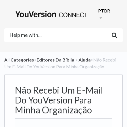
PTBR
All Categories
​>​
​Editores Da Bíblia
​ > ​
​Ajuda
​>​ Não Recebi
Um E-Mail Do YouVersion Para Minha Organização
Não Recebi Um E-Mail
Do YouVersion Para
Minha Organização