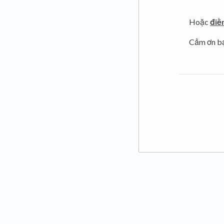
Hoặc
điề
Cảm ơn bạn