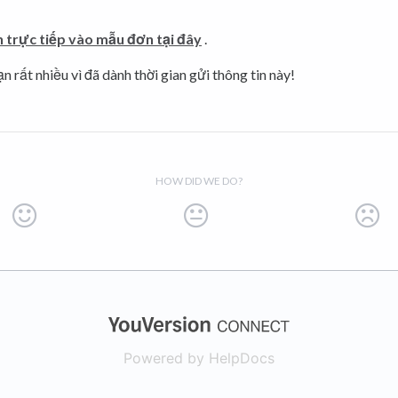
n trực tiếp vào mẫu đơn tại đây
.
 rất nhiều vì đã dành thời gian gửi thông tin này!
HOW DID WE DO?
(opens in a new
Powered by HelpDocs
(opens in a new t