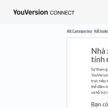
All Categories
​>​
​Kế hoạ
Nhà 
tính
Sự tham gi
YouVersio
trực tiếp 
thể đảm b
và hỗ trợ 
Bạn có