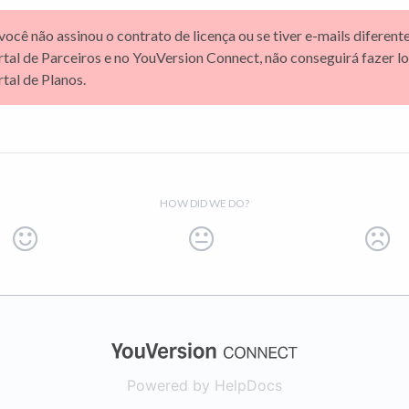
você não assinou o contrato de licença ou se tiver e-mails diferent
tal de Parceiros e no YouVersion Connect, não conseguirá fazer lo
tal de Planos.
HOW DID WE DO?
(opens in a new
Powered by HelpDocs
(opens in a new t