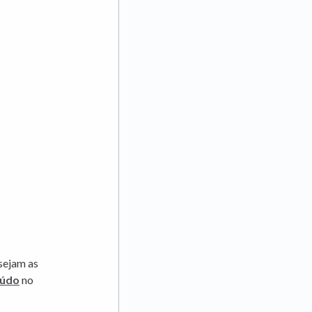
sejam as
eúdo
no