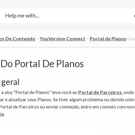
ros De Conteúdo
​ > ​
​YouVersion Connect
​ > ​
​Portal de Planos
​>​ 
 Do Portal De Planos
 geral
 a aba "Portal de Planos" leva você ao
Portal de Parceiros
, onde
isar e atualizar seus Planos. Se tiver algum problema ou dúvida so
 Portal de Parceiros ou enviar conteúdo, entre em contato com no
te
.