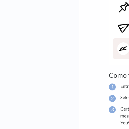
Como f
Entr
Sele
Cert
mesm
YouV