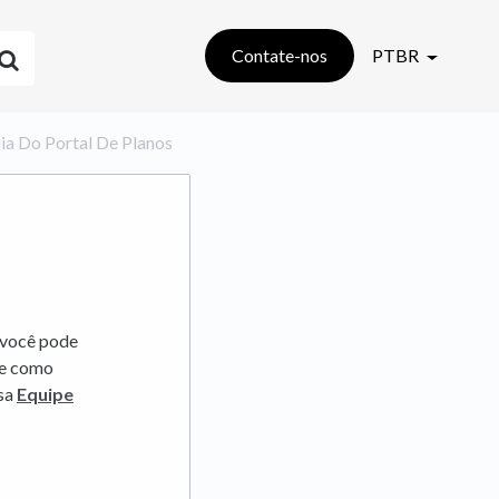
Contate-nos
PTBR
Guia Do Portal De Planos
 você pode
bre como
ssa
Equipe