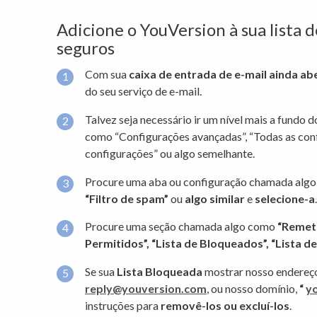
Adicione o YouVersion à sua lista
seguros
Com sua
caixa de entrada de e-mail ainda ab
do seu serviço de e-mail.
Talvez seja necessário ir um nível mais a fundo 
como “Configurações avançadas”, “Todas as conf
configurações” ou algo semelhante.
Procure uma aba ou configuração chamada alg
“Filtro de spam”
ou
algo similar
e
selecione-a
.
Procure uma seção chamada algo como
“Remet
Permitidos”,
“Lista de Bloqueados”,
“Lista d
Se sua
Lista Bloqueada
mostrar nosso endereço
reply@youversion.com
, ou nosso domínio,
“
y
instruções para
removê-los ou excluí-los
.