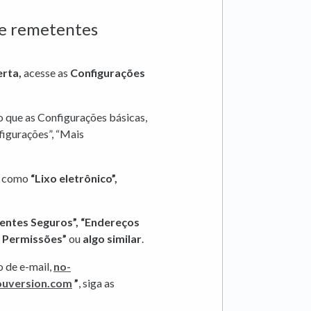
 de remetentes
erta,
acesse as
Configurações
do que as Configurações básicas,
igurações”, “Mais
o como
“Lixo eletrônico”,
entes Seguros”,
“Endereços
e Permissões”
ou
algo similar
.
 de e-mail,
no-
ouversion.com
”
, siga as