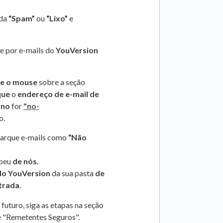
ada
“Spam”
ou
“Lixo”
e
re por e-mails do
YouVersion
e o mouse
sobre a seção
que
o
endereço de e-mail de
rno
for
"no-
o.
marque e-mails como
“Não
ebeu
de nós
.
do YouVersion
da sua pasta
de
trada
.
futuro, siga as etapas na seção
de "Remetentes Seguros".