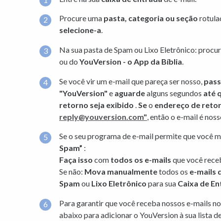
Procure uma
pasta, categoria ou seção
rotul
selecione-a
.
Na sua pasta de Spam ou Lixo Eletrônico: procu
ou do
YouVersion - o App da Bíblia
.
Se você vir um e-mail que pareça ser nosso,
pass
"YouVersion"
e
aguarde
alguns segundos
até 
retorno seja exibido
.
Se
o
endereço de reto
reply@youversion.com"
, então o e-mail é noss
Se o seu programa de e-mail permite que você 
Spam”
:
Faça isso
com
todos os e-mails
que você rec
Se não:
Mova manualmente
todos os
e-mails 
Spam
ou
Lixo Eletrônico
para sua
Caixa de En
Para garantir que você receba nossos e-mails no 
abaixo para adicionar o YouVersion à sua lista 