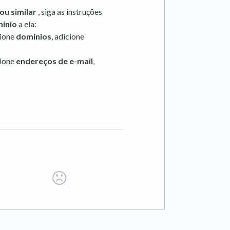
u similar
, siga as instruções
mínio
a ela:
cione
domínios
, adicione
cione
endereços de e-mail
,