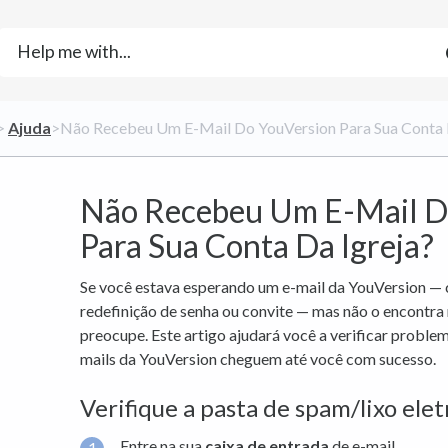
> ​
​Ajuda
​>​ Não Recebeu Um E-Mail Do YouVersion Para Sua Conta 
Não Recebeu Um E-Mail D
Para Sua Conta Da Igreja?
Se você estava esperando um e-mail da YouVersion — 
redefinição de senha ou convite — mas não o encontra 
preocupe. Este artigo ajudará você a verificar proble
mails da YouVersion cheguem até você com sucesso.
Verifique a pasta de spam/lixo ele
Entre na sua
caixa de entrada
de e-mail.