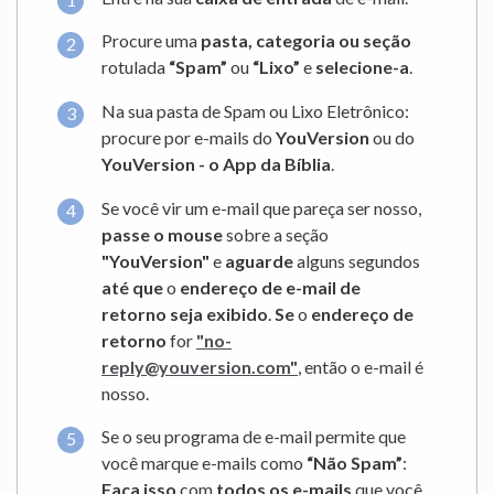
Procure uma
pasta, categoria ou seção
rotulada
“Spam”
ou
“Lixo”
e
selecione-a
.
Na sua pasta de Spam ou Lixo Eletrônico:
procure por e-mails do
YouVersion
ou do
YouVersion - o App da Bíblia
.
Se você vir um e-mail que pareça ser nosso,
passe o mouse
sobre a seção
"YouVersion"
e
aguarde
alguns segundos
até que
o
endereço de e-mail de
retorno seja exibido
.
Se
o
endereço de
retorno
for
"no-
reply@youversion.com"
, então o e-mail é
nosso.
Se o seu programa de e-mail permite que
você marque e-mails como
“Não Spam”
:
Faça isso
com
todos os e-mails
que você