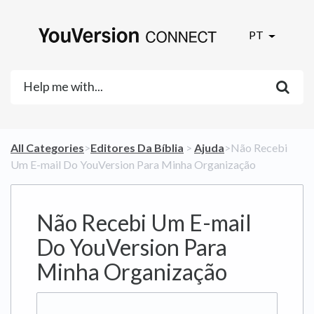
PT
All Categories
​>​
​Editores Da Bíblia
​ > ​
​Ajuda
​>​ Não Recebi
Um E-mail Do YouVersion Para Minha Organização
Não Recebi Um E-mail
Do YouVersion Para
Minha Organização