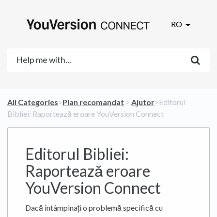
RO
All Categories
​>​
​Plan recomandat
​ > ​
​Ajutor
​>​ Editorul
Bibliei: Raportează eroare YouVersion Connect
Editorul Bibliei:
Raportează eroare
YouVersion Connect
Dacă întâmpinați o problemă specifică cu