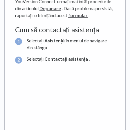
YouVersion Connect, urmați mai întâi procedurile
din articolul
Depanare
. Dacă problema persistă,
raportați-o trimițând acest
formular
.
Cum să contactați asistența
Selectați
Asistență
în meniul de navigare
din stânga.
Selectați
Contactați asistența
.