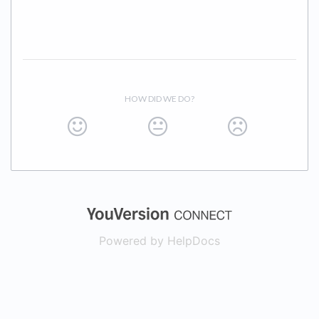
HOW DID WE DO?
(opens in a new
Powered by HelpDocs
(opens in a new t