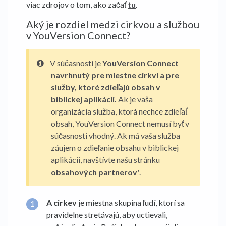
viac zdrojov o tom, ako začať
tu
.
Aký je rozdiel medzi cirkvou a službou
v YouVersion Connect?
V súčasnosti je
YouVersion Connect
navrhnutý pre miestne cirkvi a pre
služby, ktoré zdieľajú obsah v
biblickej aplikácii.
Ak je vaša
organizácia služba, ktorá nechce zdieľať
obsah, YouVersion Connect nemusí byť v
súčasnosti vhodný. Ak má vaša služba
záujem o zdieľanie obsahu v biblickej
aplikácii, navštívte našu stránku
obsahových partnerov'
.
A
cirkev
je miestna skupina ľudí, ktorí sa
pravidelne stretávajú, aby uctievali,