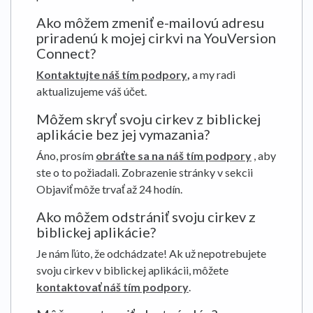
Ako môžem zmeniť e-mailovú adresu
priradenú k mojej cirkvi na YouVersion
Connect?
Kontaktujte náš tím podpory
,
a my radi
aktualizujeme váš účet.
Môžem skryť svoju cirkev z biblickej
aplikácie bez jej vymazania?
Áno, prosím
obráťte sa na náš tím podpory
, aby
ste o to požiadali. Zobrazenie stránky v sekcii
Objaviť môže trvať až 24 hodín.
Ako môžem odstrániť svoju cirkev z
biblickej aplikácie?
Je nám ľúto, že odchádzate! Ak už nepotrebujete
svoju cirkev v biblickej aplikácii, môžete
kontaktovať náš tím podpory
.