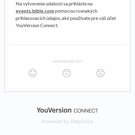
Na vytvorenie udalostí sa prihláste na
events.bible.com
pomocou rovnakých
prihlasovacích údajov, aké používate pre váš účet
YouVersion Connect.
HOW DID WE DO?
(opens in a new
Powered by HelpDocs
(opens in a new t