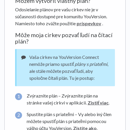
Môžem vytvoriť vlastný plán?
Odosielanie plánov pre vašu cirkev nie je v
súčasnosti dostupné pre komunitu YouVersion.
Namiesto toho zvážte použitie
príspevkov
.
Môže moja cirkev pozvať ľudí na čítací
plán?
Vaša cirkev na YouVersion Connect
nemôže priamo spustiť
plány s priateľmi
,
ale stále môžete pozvať ľudí, aby
spoločne čítali plán. Tu je postup:
Zvýraznite plán – Zvýraznite plán na
stránke vašej cirkvi v aplikácii.
Zistiť viac
.
Spustite plán s priateľmi – Vy alebo iný člen
môžete spustiť plán s priateľmi pomocou
vášho účtu YouVersion.
Zistite ako
.