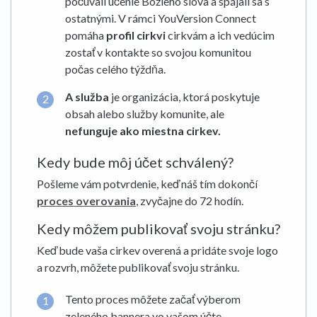
počúvali učenie Božieho slova a spájali sa s
ostatnými. V rámci YouVersion Connect
pomáha
profil cirkvi
cirkvám a ich vedúcim
zostať v kontakte so svojou komunitou
počas celého týždňa.
A
služba
je organizácia, ktorá poskytuje
obsah alebo služby komunite, ale
nefunguje ako miestna cirkev.
Kedy bude môj účet schválený?
Pošleme vám potvrdenie, keď náš tím dokončí
proces overovania
, zvyčajne do 72 hodín.
Kedy môžem publikovať svoju stránku?
Keď bude vaša cirkev overená a pridáte svoje logo
a rozvrh, môžete publikovať svoju stránku.
Tento proces môžete začať výberom
zeleného bannera vo vašom účte