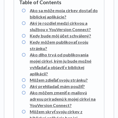
Ako sa môže moja cirkev dostať do
biblickej aplikácie?
Aký je rozdiel medzi cirkvou a
službou v YouVersion Connect?
Kedy bude môj účet schválený?
Kedy môžem publikovať svoju
stránku?
Ako dlho trvá od publikovania
mojej cirkvi, kým ju bude možné
vyhľadať a objaviť v biblickej
aplikácii?
Môžem zdieľať svoju stránku?
Aký prehliadač mám použiť?
Ako môžem zmeniť e-mailovú
adresu priradenú k mojej cirkvi na
YouVersion Connect?
Môžem skryť svoju cirkev z
biblickej aplikácie bez jej