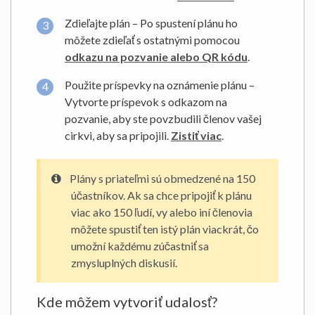
Zdieľajte plán – Po spustení plánu ho
môžete zdieľať s ostatnými pomocou
odkazu na pozvanie alebo QR kódu
.
Použite príspevky na oznámenie plánu –
Vytvorte príspevok s odkazom na
pozvanie, aby ste povzbudili členov vašej
cirkvi, aby sa pripojili.
Zistiť viac
.
Plány s priateľmi sú obmedzené na 150
účastníkov. Ak sa chce pripojiť k plánu
viac ako 150 ľudí, vy alebo iní členovia
môžete spustiť ten istý plán viackrát, čo
umožní každému zúčastniť sa
zmysluplných diskusií.
Kde môžem vytvoriť udalosť?