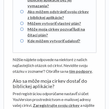
vymazania?
Ako môžem odstrániť svoju cirkev
z biblickej aplikácie?
Môžem vytvoriť vlastný plán?
Môže moja cirkev pozvať ľudí na
čítací plán?
Kde môžem vytvoriť udalosť?
Nižšie nájdete odpovede na niektoré z našich
najčastejších otázok od cirkví. Nevidíte svoju
otázku v zozname'? Obráťte sa na
tím podpory
.
Ako sa môže moja cirkev dostať do
biblickej aplikácie?
Pred registráciou odporúčame nastaviť si účet
YouVersion prostredníctvom e-mailovej adresy
vašej cirkvi.
Zaregistrujte svoju cirkev
a nájdite