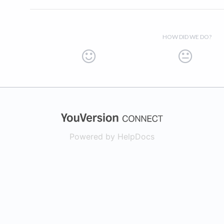
HOW DID WE DO?
(opens in a new
Powered by HelpDocs
(opens in a new t