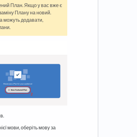
ний План. Якщо у вас вже є
заміну Плану на новий.
а можуть додавати,
лани.
в.
єї мови, оберіть мову за