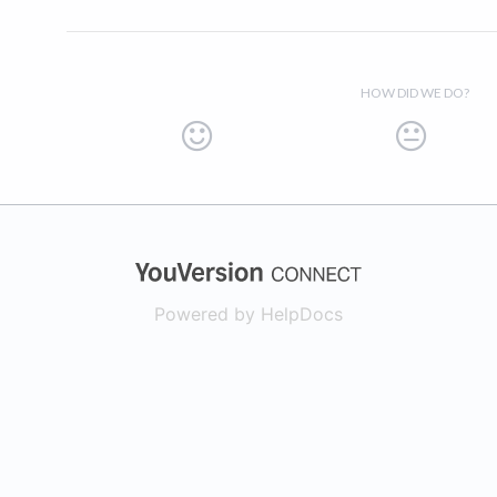
HOW DID WE DO?
(opens in a new
Powered by HelpDocs
(opens in a new t