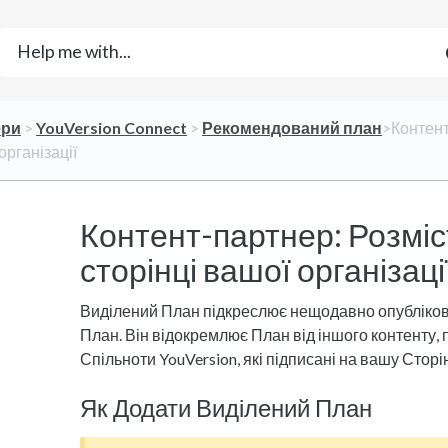
ери
​ > ​
​YouVersion Connect
​ > ​
​Рекомендований план
​>​ Конте
організації
Контент-партнер: Розміс
сторінці вашої організаці
Виділений План підкреслює нещодавно опубліков
План. Він відокремлює План від іншого контенту
Спільноти YouVersion, які підписані на вашу Сторі
Як Додати Виділений План