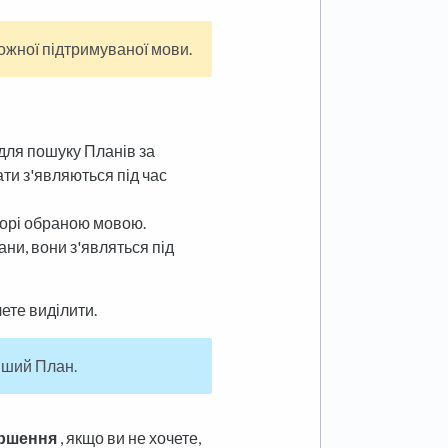
ожної підтримуваної мови.
для пошуку Планів за
ти з'являються під час
горі обраною мовою.
ани, вони з'являться під
ете виділити.
нший План.
ершення
, якщо ви не хочете,