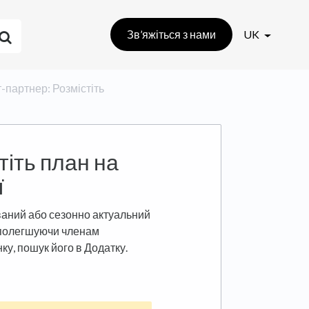
Зв’яжіться з нами
UK
нт-партнер: Розмістіть
тіть план на
ї
аний або сезонно актуальний
, полегшуючи членам
нку, пошук його в Додатку.