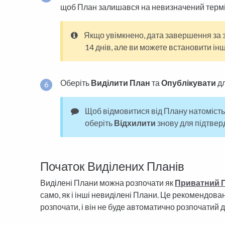
щоб План залишався на невизначений термі
Якщо увімкнено, дата завершення за
14 днів, але ви можете встановити інш
Оберіть
Виділити План
та
Опублікувати
дл
Щоб відмовитися від Плану натомість
оберіть
Відхилити
знову для підтвер
Початок Виділених Планів
Виділені Плани можна розпочати як
Приватний 
само, як і інші невиділені Плани. Це рекомендова
розпочати, і він не буде автоматично розпочатий д