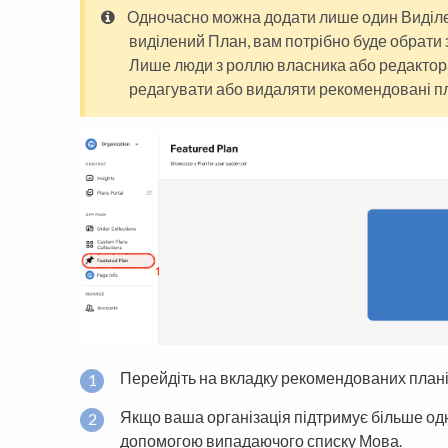
Одночасно можна додати лише один Виділе
виділений План, вам потрібно буде обрати 
Лише люди з роллю власника або редактор
редагувати або видаляти рекомендовані п
Перейдіть на вкладку рекомендованих плані
Якщо ваша організація підтримує більше одні
допомогою випадаючого списку Мова.