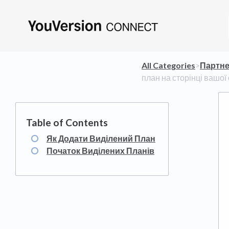
All Categories
​>​
​Партн
план на сторінці вашої 
Як Додати Виділений План
Початок Виділених Планів