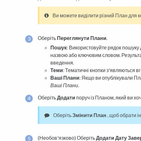
Ви можете виділити різний План для к
Оберіть
Переглянути Плани
.
Пошук
: Використовуйте рядок пошуку 
назвою або ключовим словом. Результа
введення.
Теми
: Тематичні кнопки з'являються в
Ваші Плани
: Якщо ви опублікували Пл
Ваші Плани
.
Оберіть
Додати
поруч із Планом, який ви хоч
Оберіть
Змінити План
, щоб обрати і
(Необов'язково) Оберіть
Додати Дату Зав