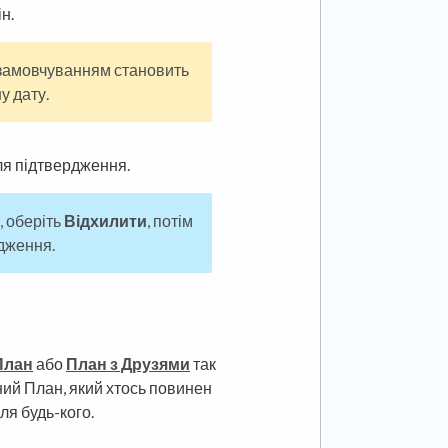
н.
 замовчуванням становить
у дату.
я підтвердження.
, оберіть
Відхилити
, потім
дження.
План
або
План з Друзями
так
ний План, який хтось повинен
ля будь-кого.