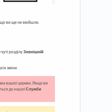
якщо ви ще не ввійшли.
 куті розділу
Зовнішній
ати зміни.
зва вашої церкви. Якщо ви
іться до нашої
Служби