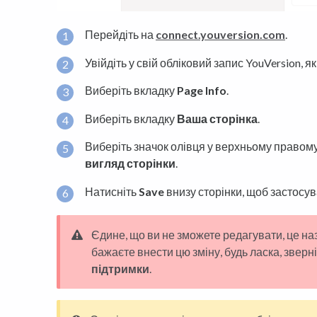
Перейдіть на
connect.youversion.com
.
Увійдіть у свій обліковий запис YouVersion, 
Виберіть вкладку
Page Info
.
Виберіть вкладку
Ваша сторінка
.
Виберіть значок олівця у верхньому правому
вигляд сторінки
.
Натисніть
Save
внизу сторінки, щоб застосув
Єдине, що ви не зможете редагувати, це на
бажаєте внести цю зміну, будь ласка, зверн
підтримки
.