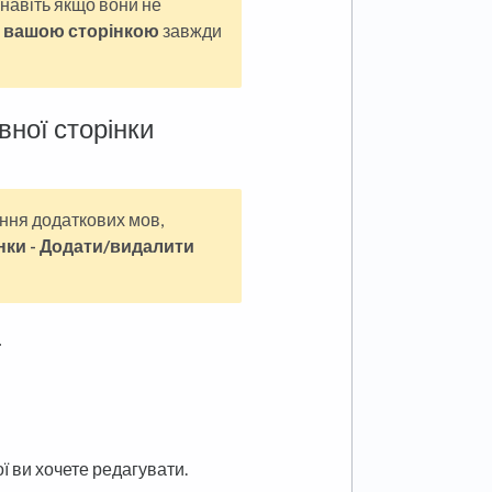
 навіть якщо вони не
 вашою сторінкою
завжди
вної сторінки
ння додаткових мов,
нки - Додати/видалити
.
ї ви хочете редагувати.