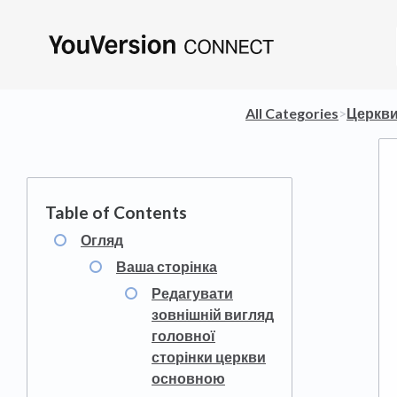
All Categories
​>​
​Церкв
Огляд
Ваша сторінка
Редагувати
зовнішній вигляд
головної
сторінки церкви
основною