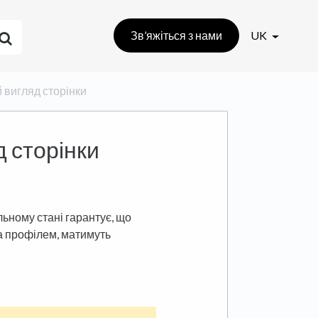
Зв’яжіться з нами
UK
й вигляд сторінки
д сторінки
ьному стані гарантує, що
та профілем, матимуть