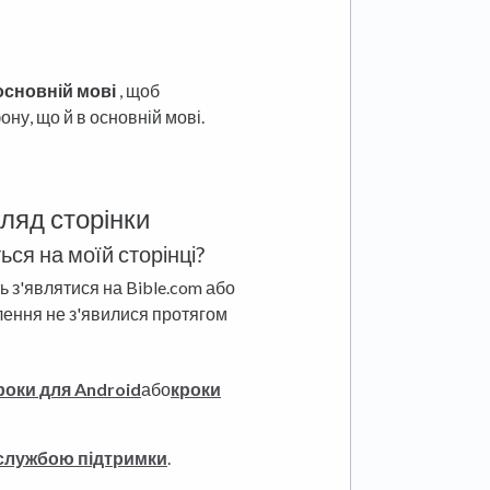
основній мові
, щоб
ону, що й в основній мові.
гляд сторінки
ься на моїй сторінці?
ть з'являтися на Bible.com або
лення не з'явилися протягом
роки для Android
або
кроки
і службою підтримки
.