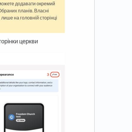
 можете додавати окремий
Обраних планів. Власні
 лише на головній сторінці
торінки церкви