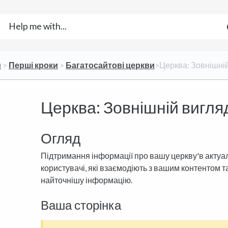
и
​ > ​
​Перші кроки
​ > ​
​Багатосайтові церкви
​>​ Церква: Зовнішні
Церква: Зовнішній вигля
Огляд
Підтримання інформації про вашу церкву'в актуал
користувачі, які взаємодіють з вашим контентом 
найточнішу інформацію.
Ваша сторінка