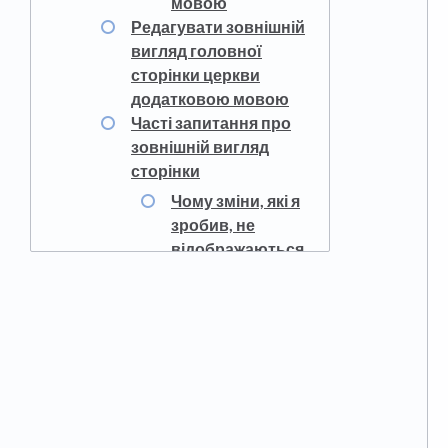
мовою
Редагувати зовнішній
вигляд головної
сторінки церкви
додатковою мовою
Часті запитання про
зовнішній вигляд
сторінки
Чому зміни, які я
зробив, не
відображаються
на моїй сторінці?
Чому мій
логотип, веб-
сайт або опис не
відображаються
на моїй сторінці?