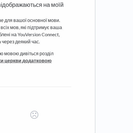
 відображаються на моїй
е для вашої основної мови.
сіх мов, які підтримує ваша
блені на YouVersion Connect,
m через деякий час.
ю мовою дивіться розділ
нки церкви додатковою