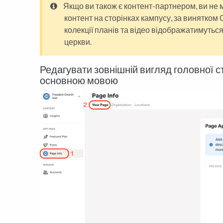
Якщо ви також є контент-партнером, ви не
контент на сторінках кампусу, за винятком 
колекції планів та відео відображатимуться
церкви.
Редагувати зовнішній вигляд головної с
основною мовою