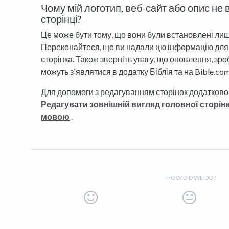
Чому мій логотип, веб-сайт або опис не
сторінці?
Це може бути тому, що вони були встановлені лиш
Переконайтеся, що ви надали цю інформацію для в
сторінка. Також зверніть увагу, що оновлення, зро
можуть з'являтися в додатку Біблія та на Bible.co
Для допомоги з редагуванням сторінок додатково
Редагувати зовнішній вигляд головної сторі
мовою
.
HOW DID WE DO?