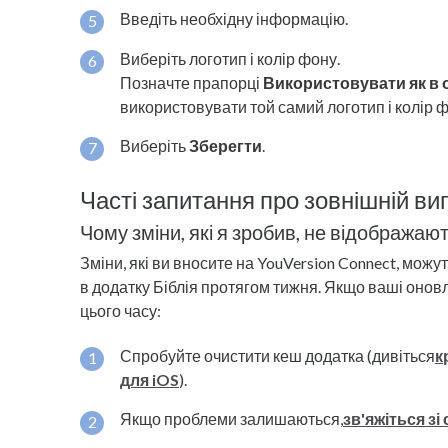
Введіть необхідну інформацію.
Виберіть логотип і колір фону.
Позначте прапорці
Використовувати як в 
використовувати той самий логотип і колір ф
Виберіть
Зберегти
.
Часті запитання про зовнішній ви
Чому зміни, які я зробив, не відображают
Зміни, які ви вносите на YouVersion Connect, можу
в додатку Біблія протягом тижня. Якщо ваші онов
цього часу:
Спробуйте очистити кеш додатка (дивіться
к
для iOS
).
Якщо проблеми залишаються,
зв'яжіться з