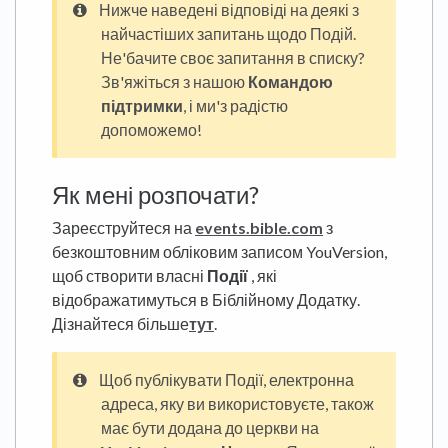
Нижче наведені відповіді на деякі з
найчастіших запитань щодо Подій.
Не'бачите своє запитання в списку?
Зв'яжіться з нашою
Командою
підтримки
, і ми'з радістю
допоможемо!
Як мені розпочати?
Зареєструйтеся на
events.bible.com
з
безкоштовним обліковим записом YouVersion,
щоб створити власні
Події
, які
відображатимуться в Біблійному Додатку.
Дізнайтеся більше
тут
.
Щоб публікувати Події, електронна
адреса, яку ви використовуєте, також
має бути додана до церкви на