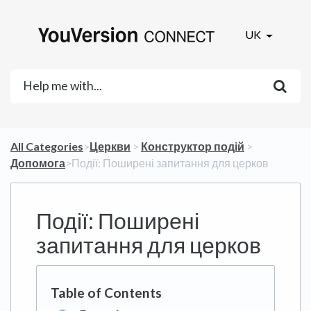
UK
All Categories
​>​
​Церкви
​ > ​
​Конструктор подій
​ > ​
Допомога
​>​ Події: Поширені запитання для церков
Події: Поширені
запитання для церков