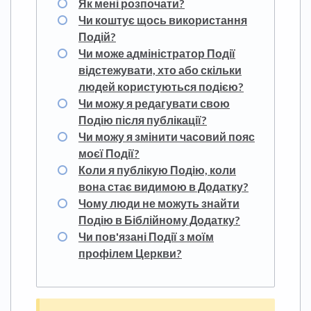
Як мені розпочати?
Чи коштує щось використання
Подій?
Чи може адміністратор Події
відстежувати, хто або скільки
людей користуються подією?
Чи можу я редагувати свою
Подію після публікації?
Чи можу я змінити часовий пояс
моєї Події?
Коли я публікую Подію, коли
вона стає видимою в Додатку?
Чому люди не можуть знайти
Подію в Біблійному Додатку?
Чи пов'язані Події з моїм
профілем Церкви?