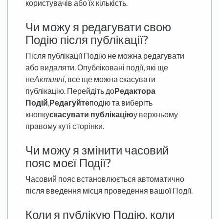
користувачів або їх кількість.
Чи можу я редагувати свою
Подію після публікації?
Після публікації Подію не можна редагувати
або видаляти. Опубліковані події, які ще
не
Активні
, все ще можна скасувати
публікацію. Перейдіть до
Редактора
Подій
,
Редагуйте
подію та виберіть
кнопку
скасувати публікацію
у верхньому
правому куті сторінки.
Чи можу я змінити часовий
пояс моєї Події?
Часовий пояс встановлюється автоматично
після введення місця проведення вашої Події.
Коли я публікую Подію, коли