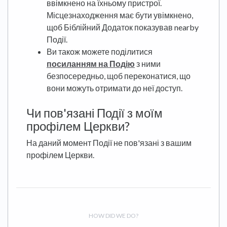
ввімкнено на їхньому пристрої.
Місцезнаходження має бути увімкнено,
щоб Біблійний Додаток показував nearby
Події.
Ви також можете поділитися
посиланням на Подію
з ними
безпосередньо, щоб переконатися, що
вони можуть отримати до неї доступ.
Чи пов'язані Події з моїм
профілем Церкви?
На даний момент Події не пов'язані з вашим
профілем Церкви.
HOW DID WE DO?