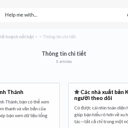
​Kế hoạch nổi bật
​ > ​
​ > ​
​Thông tin chi tiết
Thông tin chi tiết
5 articles
inh Thánh
​Các nhà xuất bản 
người theo dõi
nh Thánh, bạn có thể xem
Có được cái nhìn toàn diện 
âm thanh và văn bản của
giúp bạn hiểu rõ hơn về xu
phép bạn xem dữ liệu tổng
tác—tất cả chỉ trong một nơ