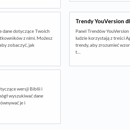
Trendy YouVersion d
e dane dotyczące Twoich
Panel Trendów YouVersion d
użytkowników z nimi. Możesz
ludzie korzystają z treści A
aby zobaczyć, jak
trendy, aby zrozumieć wzo
t…
czące wersji Biblii i
 mógł wyszukiwać dane
równywać je i