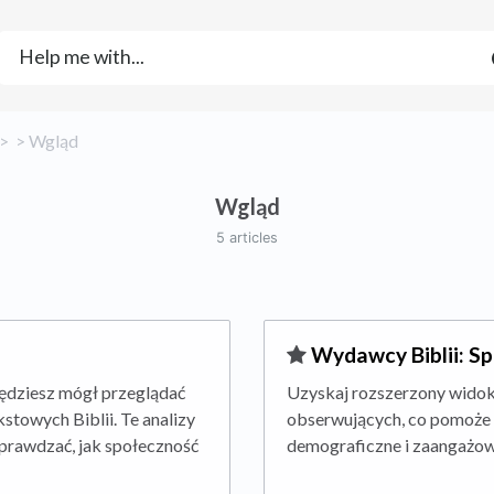
 > ​
​ > ​
​Wgląd
Wgląd
5 articles
​Wydawcy Biblii: 
będziesz mógł przeglądać
Uzyskaj rozszerzony wido
stowych Biblii. Te analizy
obserwujących, co pomoże 
sprawdzać, jak społeczność
demograficzne i zaangażow