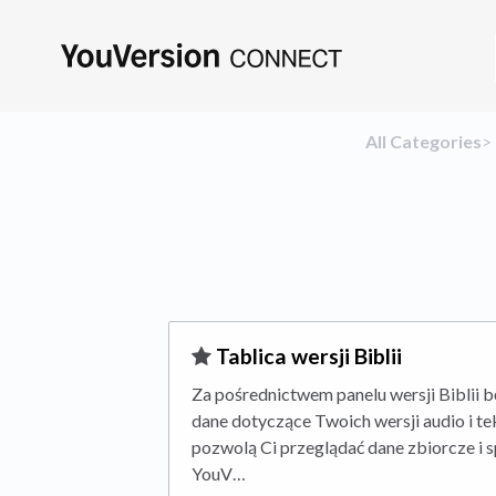
All Categories
​>​
​
​Tablica wersji Biblii
Za pośrednictwem panelu wersji Biblii 
dane dotyczące Twoich wersji audio i tek
pozwolą Ci przeglądać dane zbiorcze i 
YouV…