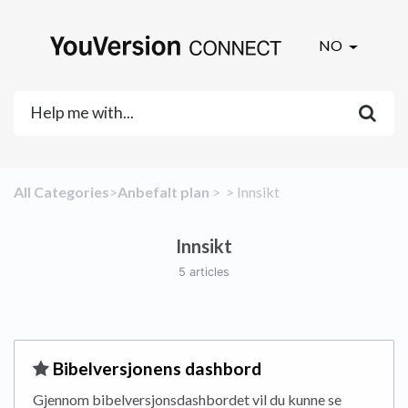
NO
All Categories
​>​
​Anbefalt plan
​ > ​
​ > ​
​Innsikt
Innsikt
5 articles
​Bibelversjonens dashbord
Gjennom bibelversjonsdashbordet vil du kunne se