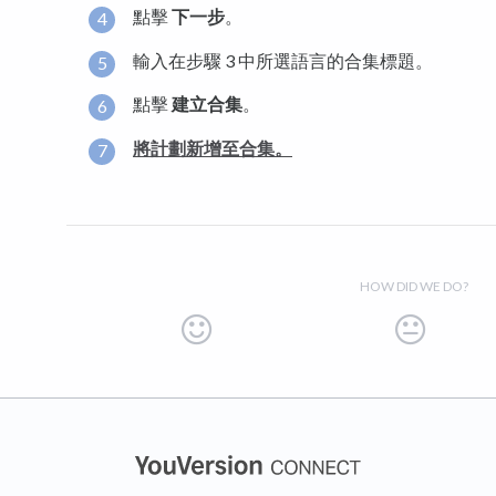
點擊
下一步
。
輸入在步驟 3 中所選語言的合集標題。
點擊
建立合集
。
將計劃新增至合集。
HOW DID WE DO?
(opens in a new