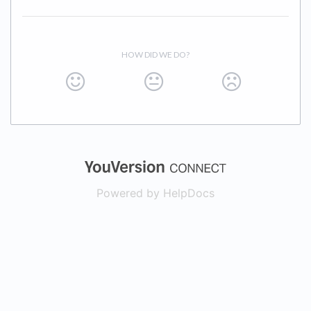
HOW DID WE DO?
(opens in a new
Powered by HelpDocs
(opens in a new t